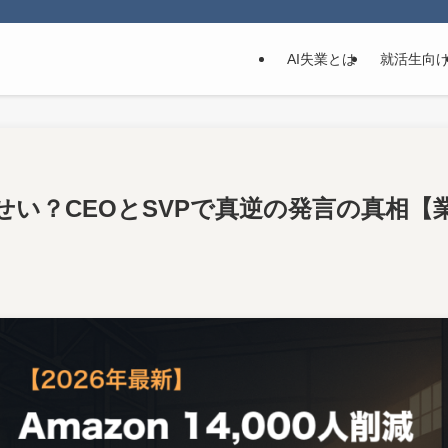
AI失業とは
就活生向
Iのせい？CEOとSVPで真逆の発言の真相【