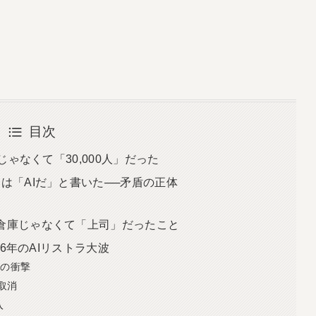
目次
」じゃなくて「30,000人」だった
Pは「AIだ」と書いた──矛盾の正体
は倉庫じゃなくて「上司」だったこと
026年のAIリストラ大波
言の衝撃
件取消
入