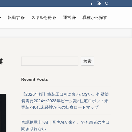
け
転職する
スキルを得る
運営者
職種から探す
業
検索
Recent Posts
【2026年版】塗装工はAIに奪われない。外壁塗
装需要2024〜2028年ピーク期×住宅ロボット未
実装×40代未経験からの転身ロードマップ
言語聴覚士×AI｜音声AIが来た。でも患者の声は
聞き取れない