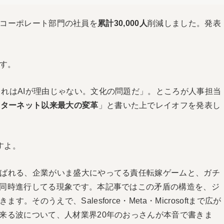
けて、コーポレート部門の社員を
累計30,000人
削減しました。発表
す。
これはAIが理由じゃない。文化の問題だ」。ところが人事担当
ンターネット以来最大の変革
」と書いた上でレイオフを発表し
すよ。
ばれる、企業がいま盛大にやってる責任転嫁ゲームと、ガチ
で同時進行してる現象です。本記事ではこの矛盾の構造を、ジ
のうえで、Salesforce・Meta・Microsoftまで広が
に来る波について、人材業界20年のおっさんが本音で書きま