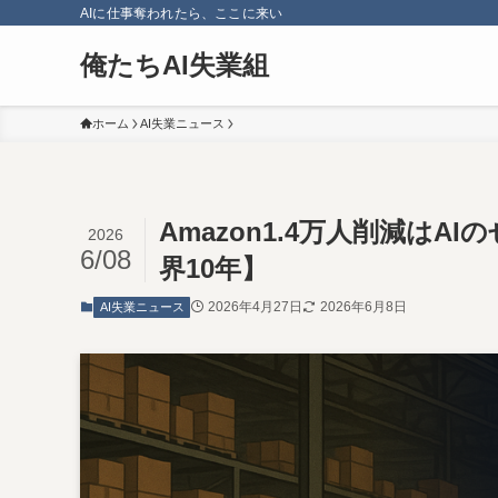
AIに仕事奪われたら、ここに来い
俺たちAI失業組
ホーム
AI失業ニュース
Amazon1.4万人削減はA
2026
6/08
界10年】
2026年4月27日
2026年6月8日
AI失業ニュース