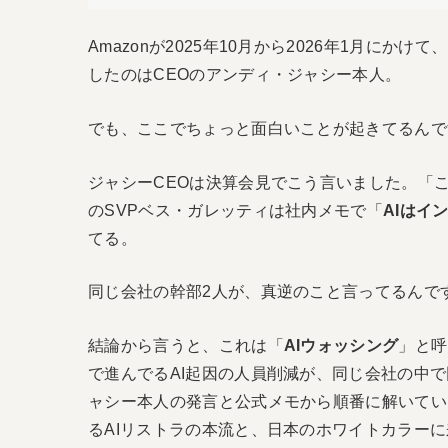
Amazonが2025年10月から2026年1月にか
したのはCEOのアンディ・ジャシー本人。
でも、ここでちょっと面白いことが起きてるんで
ジャシーCEOは決算会見でこう言いました。「
のSVPベス・ガレッティは社内メモで「
AIはイ
てる。
同じ会社の幹部2人が、真逆のこと言ってるんで
結論から言うと、これは「
AIウォッシング
」と呼
で進んでるAI起因の人員削減が、同じ会社の中
ャシー本人の発言と公式メモから順番に解いていきます。そ
るAIリストラの本流と、日本のホワイトカラー