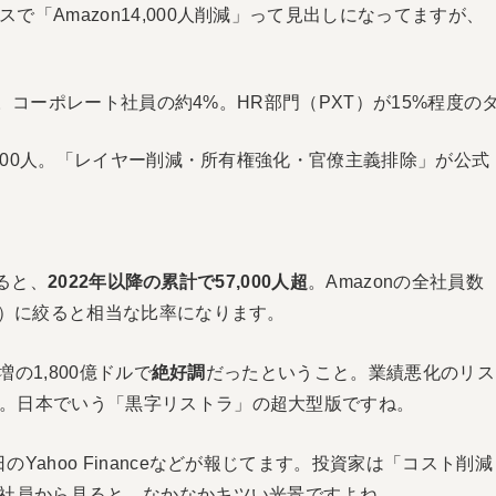
「Amazon14,000人削減」って見出しになってますが、
0人。コーポレート社員の約4%。HR部門（PXT）が15%程度の
,000人。「レイヤー削減・所有権強化・官僚主義排除」が公式
せると、
2022年以降の累計で57,000人超
。Amazonの全社員数
人）に絞ると相当な比率になります。
増の1,800億ドルで
絶好調
だったということ。業績悪化のリス
。日本でいう「黒字リストラ」の超大型版ですね。
ahoo Financeなどが報じてます。投資家は「コスト削減
た社員から見ると、なかなかキツい光景ですよね。