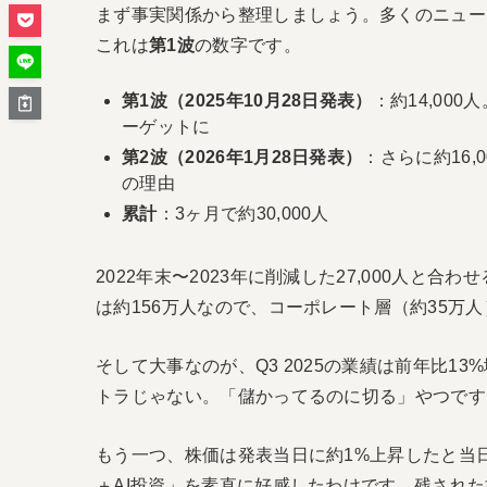
まず事実関係から整理しましょう。多くのニュースで
これは
第1波
の数字です。
第1波（2025年10月28日発表）
：約14,00
ーゲットに
第2波（2026年1月28日発表）
：さらに約16
の理由
累計
：3ヶ月で約30,000人
2022年末〜2023年に削減した27,000人と合わ
は約156万人なので、コーポレート層（約35万
そして大事なのが、Q3 2025の業績は前年比13%
トラじゃない。「儲かってるのに切る」やつです
もう一つ、株価は発表当日に約1%上昇したと当日のY
＋AI投資」を素直に好感したわけです。残され