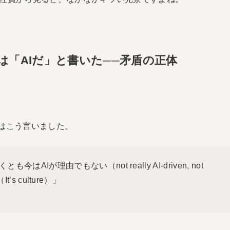
Pは「AIだ」と書いた──矛盾の正体
Oはこう言いました。
が理由でもない（not really AI-driven, not
t’s culture）」