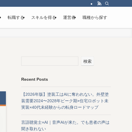
け
転職する
スキルを得る
運営者
職種から探す
検索
Recent Posts
【2026年版】塗装工はAIに奪われない。外壁塗
装需要2024〜2028年ピーク期×住宅ロボット未
実装×40代未経験からの転身ロードマップ
言語聴覚士×AI｜音声AIが来た。でも患者の声は
聞き取れない