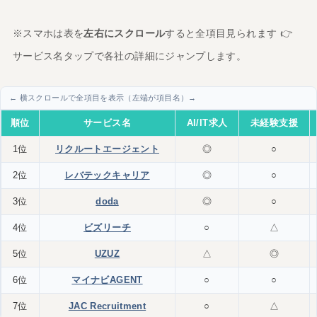
※スマホは表を
左右にスクロール
すると全項目見られます 👉
サービス名タップで各社の詳細にジャンプします。
順位
サービス名
AI/IT求人
未経験支援
1位
リクルートエージェント
◎
○
2位
レバテックキャリア
◎
○
3位
doda
◎
○
4位
ビズリーチ
○
△
5位
UZUZ
△
◎
6位
マイナビAGENT
○
○
7位
JAC Recruitment
○
△