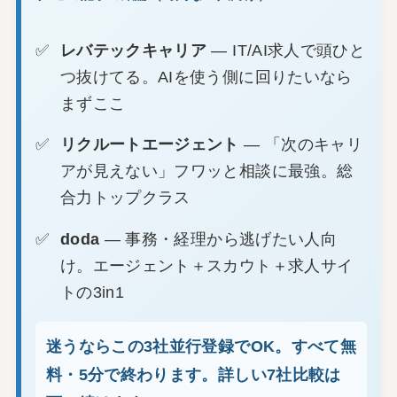
レバテックキャリア
— IT/AI求人で頭ひと
つ抜けてる。AIを使う側に回りたいなら
まずここ
リクルートエージェント
— 「次のキャリ
アが見えない」フワッと相談に最強。総
合力トップクラス
doda
— 事務・経理から逃げたい人向
け。エージェント＋スカウト＋求人サイ
トの3in1
迷うならこの3社並行登録でOK。すべて無
料・5分で終わります。詳しい7社比較は