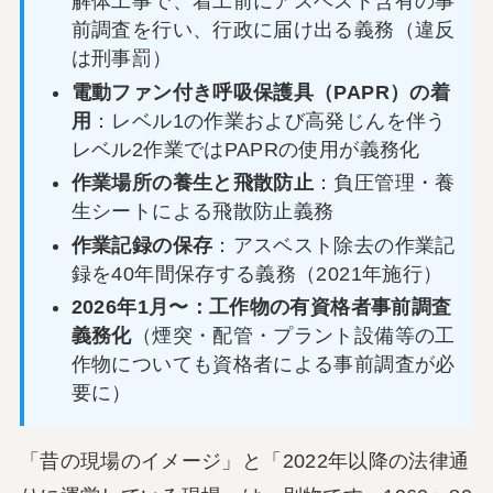
解体工事で、着工前にアスベスト含有の事
前調査を行い、行政に届け出る義務（違反
は刑事罰）
電動ファン付き呼吸保護具（PAPR）の着
用
：レベル1の作業および高発じんを伴う
レベル2作業ではPAPRの使用が義務化
作業場所の養生と飛散防止
：負圧管理・養
生シートによる飛散防止義務
作業記録の保存
：アスベスト除去の作業記
録を40年間保存する義務（2021年施行）
2026年1月〜：工作物の有資格者事前調査
義務化
（煙突・配管・プラント設備等の工
作物についても資格者による事前調査が必
要に）
「昔の現場のイメージ」と「2022年以降の法律通