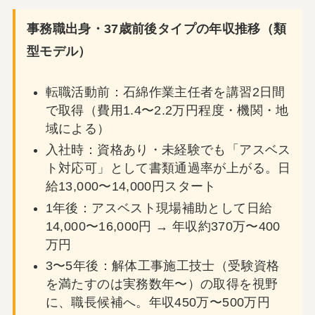
事務職出身・37歳前後タイプの年収推移（類
型モデル）
転職活動前：石綿作業主任者を講習2日間
で取得（費用1.4〜2.2万円程度・機関・地
域による）
入社時：資格あり・未経験でも「アスベス
ト対応可」として書類通過率が上がる。日
給13,000〜14,000円スタート
1年後：アスベスト現場補助として日給
14,000〜16,000円 → 年収約370万〜400
万円
3〜5年後：解体工事施工技士（受験資格
を満たすのは実務数年〜）の取得を視野
に、職長候補へ。年収450万〜500万円