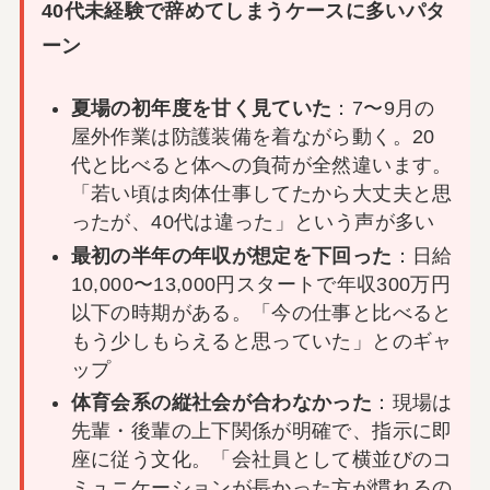
40代未経験で辞めてしまうケースに多いパタ
ーン
夏場の初年度を甘く見ていた
：7〜9月の
屋外作業は防護装備を着ながら動く。20
代と比べると体への負荷が全然違います。
「若い頃は肉体仕事してたから大丈夫と思
ったが、40代は違った」という声が多い
最初の半年の年収が想定を下回った
：日給
10,000〜13,000円スタートで年収300万円
以下の時期がある。「今の仕事と比べると
もう少しもらえると思っていた」とのギャ
ップ
体育会系の縦社会が合わなかった
：現場は
先輩・後輩の上下関係が明確で、指示に即
座に従う文化。「会社員として横並びのコ
ミュニケーションが長かった方が慣れるの