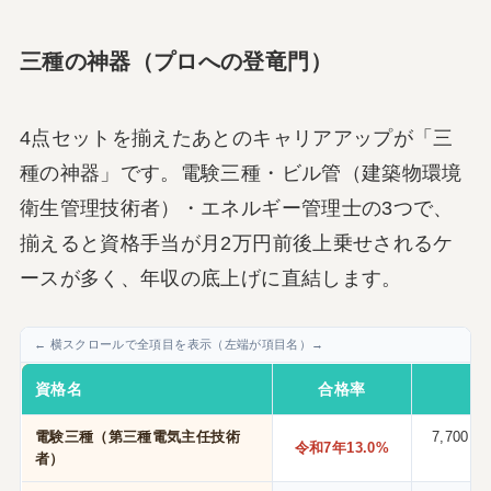
三種の神器（プロへの登竜門）
4点セットを揃えたあとのキャリアアップが「三
種の神器」です。電験三種・ビル管（建築物環境
衛生管理技術者）・エネルギー管理士の3つで、
揃えると資格手当が月2万円前後上乗せされるケ
ースが多く、年収の底上げに直結します。
資格名
合格率
受
電験三種（第三種電気主任技術
7,700
令和7年13.0%
者）