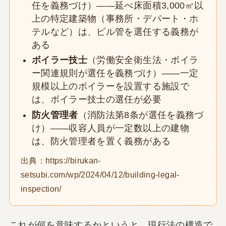
任を義務づけ）——延べ床面積3,000㎡以
上の特定建築物（事務所・デパート・ホ
テルなど）は、ビル管を選任する義務が
ある
ボイラー技士
（労働安全衛生法・ボイラ
ー関連規則が選任を義務づけ）——一定
規模以上のボイラーを設置する施設で
は、ボイラー技士の選任が必要
防火管理者
（消防法第8条が選任を義務づ
け）——収容人員が一定数以上の建物
は、防火管理者を置く義務がある
出典：https://birukan-
setsubi.com/wp/2024/04/12/building-legal-
inspection/
これが何を意味するかというと、現行法の構造で