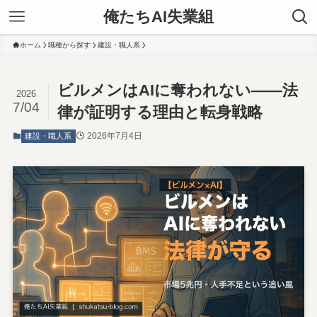
俺たちAI失業組
ホーム
職種から探す
建設・職人系
ビルメンはAIに奪われない——法
2026
7/04
律が証明する理由と転身戦略
2026年7月4日
建設・職人系