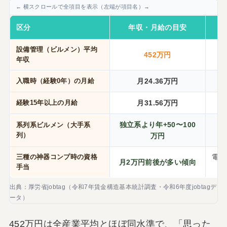
区分
年収・月給の目安
設備管理（ビルメン）平均
452万円
厚
年収
入職時（経験0年）の月給
月24.36万円
経験15年以上の月給
月31.56万円
独立系より年+50〜100
系列系ビルメン（大手系
列）
万円
三種の神器コンプ時の資格
電験
月2万円前後が多い傾向
手当
出典：厚労省jobtag（令和7年賃金構造基本統計調査・令和6年度jobtagデ
ータ）
452万円は全産業平均とほぼ同水準で、「思った