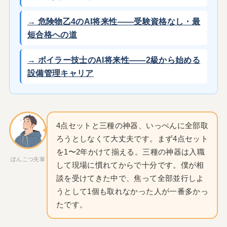
→ 危険物乙4のAI将来性——受験資格なし・最
短合格への道
→ ボイラー技士のAI将来性——2級から始める
設備管理キャリア
4点セットと三種の神器、いっぺんに全部取
ろうとしなくて大丈夫です。まず4点セット
を1〜2年かけて揃える。三種の神器は入職
ぽんこつ先輩
して現場に慣れてからで十分です。僕が相
談を受けてきた中で、焦って全部並行しよ
うとして1個も取れなかった人が一番多かっ
たです。