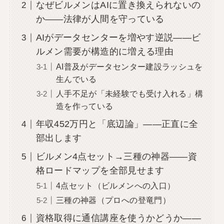
なぜビルメンはAIに置き換えられないの
か——法律が人間を守っている
AIがデータセンターを増やす逆説——ビ
ルメン需要が構造的に増える理由
AI普及がデータセンター建設ラッシュを
生んでいる
人手不足が「未経験でも受け入れる」構
造を作っている
年収452万円と「底辺論」——正直に全
部出します
ビルメン4点セット→三種の神器——資
格ロードマップを全部見せます
4点セット（ビルメンへの入口）
三種の神器（プロへの登竜門）
資格取得に通信講座を使うかどうか——