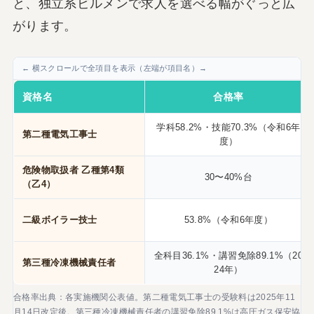
と、独立系ビルメンで求人を選べる幅がぐっと広
がります。
資格名
合格率
学科58.2%・技能70.3%（令和6年
第二種電気工事士
度）
危険物取扱者 乙種第4類
30〜40%台
（乙4）
二級ボイラー技士
53.8%（令和6年度）
全科目36.1%・講習免除89.1%（20
第三種冷凍機械責任者
24年）
合格率出典：各実施機関公表値。第二種電気工事士の受験料は2025年11
月14日改定後。第三種冷凍機械責任者の講習免除89.1%は高圧ガス保安協