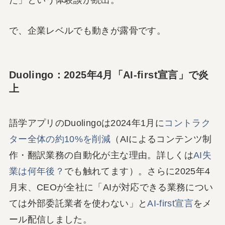
た」という体験談が続出。
で、企業レベルでも動きが露骨です。
Duolingo：2025年4月「AI-first宣言」で炎
上
語学アプリのDuolingoは2024年1月に
コントラク
ター全体の約10%を削減
（AIによるコンテンツ制
作・翻訳業務の自動化が主な理由。詳しくは
AI失
業は何年後？
でも触れてます）。さらに2025年4
月末、CEOが全社に「AIが対応できる業務につい
ては外部委託業者を使わない」と
AI-first宣言
をメ
ール配信しました。