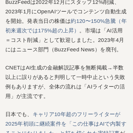
BuzzFeedは2022年12月にスタッフ12%削減、
2023年1月にOpenAIツールでコンテンツ自動生成
を開始。発表当日の株価は
約120〜150%急騰（年
初来週次では175%超の上昇）
。市場は「AI活用
＝コスト削減」として歓迎しました。2023年4月
にはニュース部門（BuzzFeed News）を廃刊。
CNETはAI生成の金融解説記事を無断掲載→半数
以上に誤りがあると判明して一時中止という失敗
例もありますが、全体の流れは「AIライターの活
用」が主流です。
日本でも、
キャリア10年超のフリーライターが
2025年初頭に継続案件を「この仕事はAIで内製す