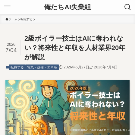
俺たちAI失業組
ホーム
転職する
2級ボイラー技士はAIに奪われな
2026
い？将来性と年収を人材業界20年
7/04
が解説
2026年6月27日
2026年7月4日
転職する
電気・設備・エネ系