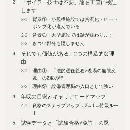
「ボイラー技士は不要」論を正直に検証
します
背景①：小規模施設では貫流化・ヒート
ポンプ化が進んでいる
背景②：大型施設では話が変わります
きつい部分も隠しません
それでも価値がある、2つの構造的な理
由
理由①：「法的選任義務×現場の無限変
数」の2重の壁
理由②：設備管理職の入口として強い
年収の目安とキャリアロードマップ
資格のステップアップ：2→1→特級ルー
ト
試験データと「試験合格≠免許」の罠