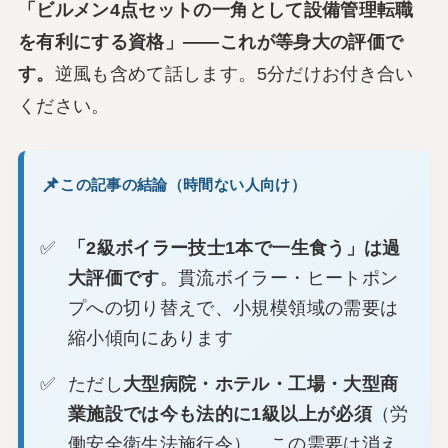
「ビルメン4点セットの一角として設備管理転職
を有利にする資格」——これが等身大の評価で
す。
逆風も含めて話します。5分だけお付き合い
ください。
この記事の結論（時間ない人向け）
「2級ボイラー技士1本で一生食う」は過
大評価です
。貫流ボイラー・ヒートポン
プへの切り替えで、小規模領域の需要は
縮小傾向にあります
ただし
大型病院・ホテル・工場・大型商
業施設では今も法的に1級以上が必須
（労
働安全衛生法施行令）。この需要は消え