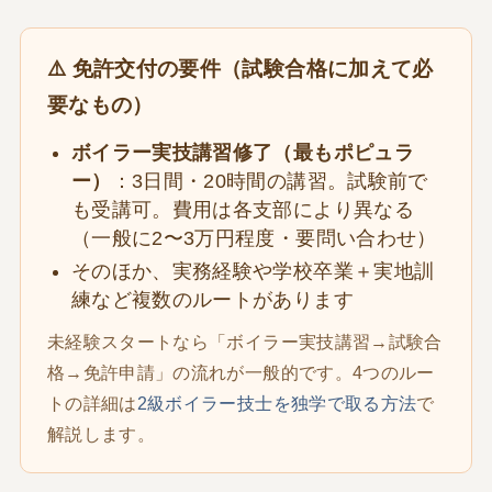
⚠️ 免許交付の要件（試験合格に加えて必
要なもの）
ボイラー実技講習修了（最もポピュラ
ー）
：3日間・20時間の講習。試験前で
も受講可。費用は各支部により異なる
（一般に2〜3万円程度・要問い合わせ）
そのほか、実務経験や学校卒業＋実地訓
練など複数のルートがあります
未経験スタートなら「ボイラー実技講習→試験合
格→免許申請」の流れが一般的です。4つのルー
トの詳細は
2級ボイラー技士を独学で取る方法
で
解説します。