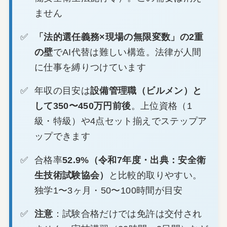
ません
「法的選任義務×現場の無限変数」の2重
の壁
でAI代替は難しい構造。法律が人間
に仕事を縛りつけています
年収の目安は
設備管理職（ビルメン）と
して350〜450万円前後
。上位資格（1
級・特級）や4点セット揃えでステップア
ップできます
合格率
52.9%（令和7年度・出典：安全衛
生技術試験協会）
と比較的取りやすい。
独学1〜3ヶ月・50〜100時間が目安
注意
：試験合格だけでは免許は交付され