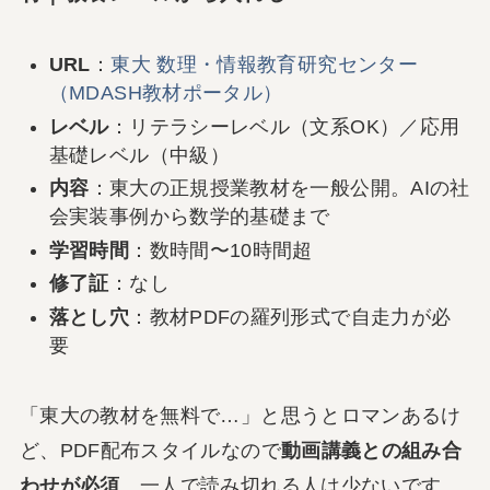
URL
：
東大 数理・情報教育研究センター
（MDASH教材ポータル）
レベル
：リテラシーレベル（文系OK）／応用
基礎レベル（中級）
内容
：東大の正規授業教材を一般公開。AIの社
会実装事例から数学的基礎まで
学習時間
：数時間〜10時間超
修了証
：なし
落とし穴
：教材PDFの羅列形式で自走力が必
要
「東大の教材を無料で…」と思うとロマンあるけ
ど、PDF配布スタイルなので
動画講義との組み合
わせが必須
。一人で読み切れる人は少ないです。