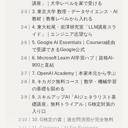
講座」｜大学レベルを家で受ける
3. 東京大学 数理・データサイエンス・AI
教材｜教養レベルから入れる
4. 東大松尾・岩澤研究室「LLM講座スラ
イド」｜エンジニア志望なら
5. Google AI Essentials｜Coursera経由
で受講できるGoogle公式
6. Microsoft Learn AI学習ハブ｜資格AI-
900と直結
7. OpenAI Academy｜本家本元から学ぶ
8. キカガク無料コース｜数学・機械学習
の基礎を固める
9. スキルアップAI「AIジェネラリスト基
礎講座」無料トライアル｜G検定対策の
入り口
10. G検定の森｜過去問演習が完全無料
11. Coursera「AI For Everyone」