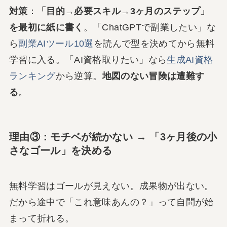
対策
：
「目的→必要スキル→3ヶ月のステップ」
を最初に紙に書く
。「ChatGPTで副業したい」な
ら
副業AIツール10選
を読んで型を決めてから無料
学習に入る。「AI資格取りたい」なら
生成AI資格
ランキング
から逆算。
地図のない冒険は遭難す
る
。
理由③：モチベが続かない → 「3ヶ月後の小
さなゴール」を決める
無料学習はゴールが見えない。成果物が出ない。
だから途中で「これ意味あんの？」って自問が始
まって折れる。