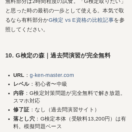
無料部分は2時間程度の試食。「G検定取りたい」
と思った時の最初の一歩として使える。本気で取
るなら有料部分か
G検定 vs E資格の比較記事
を参
照してください。
10. G検定の森｜過去問演習が完全無料
URL
：
g-ken-master.com
レベル
：初心者〜中級
内容
：G検定対策問題が完全無料で解き放題。
スマホ対応
修了証
：なし（過去問演習サイト）
落とし穴
：G検定本体（受験料13,200円）は有
料。模擬問題ベース