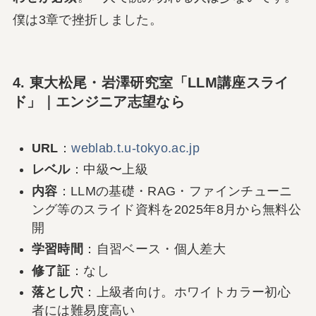
僕は3章で挫折しました。
4. 東大松尾・岩澤研究室「LLM講座スライ
ド」｜エンジニア志望なら
URL
：
weblab.t.u-tokyo.ac.jp
レベル
：中級〜上級
内容
：LLMの基礎・RAG・ファインチューニ
ング等のスライド資料を2025年8月から無料公
開
学習時間
：自習ベース・個人差大
修了証
：なし
落とし穴
：上級者向け。ホワイトカラー初心
者には難易度高い