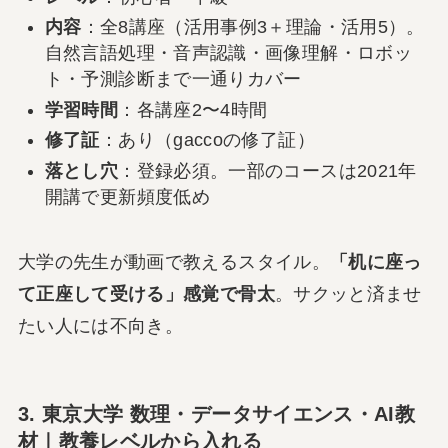
内容
：全8講座（活用事例3＋理論・活用5）。
自然言語処理・音声認識・画像理解・ロボッ
ト・予測診断まで一通りカバー
学習時間
：各講座2〜4時間
修了証
：あり（gaccoの修了証）
落とし穴
：登録必須。一部のコースは2021年
開講で更新頻度低め
大学の先生が動画で教えるスタイル。
「机に座っ
て正座して受ける」感覚で骨太
。サクッと済ませ
たい人には不向き。
3. 東京大学 数理・データサイエンス・AI教
材｜教養レベルから入れる