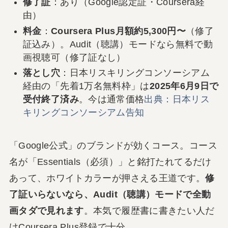
修了証
：あり（Google認定証・Coursera経
由）
料金
：
Coursera Plus月額約5,300円〜
（修了
証込み）。Audit（聴講）モードなら無料で動
画視聴可（修了証なし）
落とし穴
：日本リスキリングコンソーシアム
経由の「先着1万名無料枠」は
2025年6月9日で
受付終了済み
。今は通常価格
出典：日本リス
キリングコンソーシアム告知
「Google公式」のブランドが効くコース。コース
名が「Essentials（必須）」と銘打たれてるだけ
あって、ホワイトカラーが押さえる王道です。
修
了証いらないなら、Audit（聴講）モードで全動
画タダで見れます
。本気で履歴書に書きたい人だ
けCoursera Plus登録で十分。