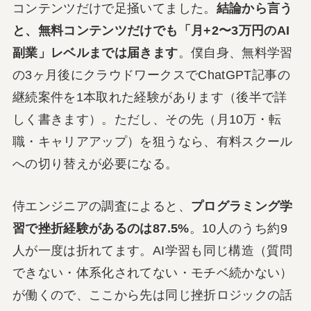
コンテンツだけで足掻いてました。
結論から言う
と、無料コンテンツだけでも「月+2〜3万円のAI
副業」レベルまでは届きます
。僕自身、無料学習
の3ヶ月後にクラウドワークスでChatGPT記事の
継続案件を1本取れた経験があります（後半で詳
しく書きます）。ただし、その先（月10万・転
職・キャリアアップ）を狙うなら、有料スクール
への切り替えが必要になる。
侍エンジニアの調査によると、
プログラミング学
習で挫折経験があるのは87.5%
。10人のうち約9
人が一度は折れてます。AI学習も同じ構造（質問
できない・体系化されてない・モチベ続かない）
が働くので、ここから先は同じ挫折ロジックの話