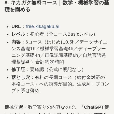
8. キカガク無料コース｜数学・機械学習の基
礎を固める
URL
：
free.kikagaku.ai
レベル
：初心者（全コースBasicレベル）
内容
：6コース（はじめに0.5h／データサイエ
ンス基礎1h／機械学習基礎4h／ディープラー
ニング基礎4h／画像認識基礎6h／自然言語処
理基礎4h）合計約20時間
修了証
：要確認（公式に明記なし）
落とし穴
：有料の長期コース（給付金対応の
本格コース）への誘導が目的。生成AI・プロン
プト系は薄め
機械学習・数学寄りの内容なので、
「ChatGPT使