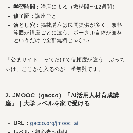
学習時間
：講座による（数時間〜12週間）
修了証
：講座ごと
落とし穴
：掲載講座は民間提供が多く、無料
範囲が講座ごとに違う。ポータル自体が無料
というだけで全部無料じゃない
「公的サイト」ってだけで信頼度が違う。ぶっち
ゃけ、ここから入るのが一番無難です。
2. JMOOC（gacco）「AI活用人材育成講
座」｜大学レベルを家で受ける
URL
：
gacco.org/jmooc_ai
レベル
：初心者〜中級