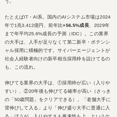
う。
たとえばIT・AI系。国内のAIシステム市場は2024
年で1兆3,412億円、前年比
+56.5%成長
、2029年
まで年平均25.6%成長の予測（IDC）。この業界
の大手は、人手が足りなくて第二新卒・ポテンシ
ャル採用に積極的です。サイバーエージェントが
社会人経験者向けの新卒相当採用枠を設けてるの
も、この流れ。
伸びてる業界の大手は、①採用枠が広い（入りや
すい）、②20年後も伸びてる確率が高い（さっき
の「50歳問題」をクリアできる）。「老舗大手に
背伸びして入る」より「伸び盛り大手に普通に入
る」ほうが、入りやすさも将来性も上、というケ