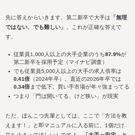
先に答えからいきます。第二新卒で大手は
「無理
ではない、でも難しい」
。これが正確な答えで
す。
従業員1,000人以上の大手企業のうち
87.9%
が
第二新卒を採用予定（マイナビ調査）
でも従業員5,000人以上の大手の求人倍率は
0.41倍
（2024年卒）。直近の2026年卒では
0.34倍
まで低下。買い手市場が年々強まってる
つまり「門は開いてる、けど狭い」が現実
ただ、ぽんこつ先輩としては、ここで「方法を教
えます！」と即マニュアルに入る前に、1個だけ
立ち止まってほしいんですよ。
「大手＝安定」と