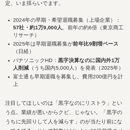
定、いま揺らいでます。
2024年の早期・希望退職募集（上場企業）：
57社・約1万9,000人
。前年の約6倍（東京商工
リサーチ）
2025年は早期退職募集が
前年比9割増ペース
（日経）
パナソニックHD：
黒字決算なのに国内外1万
人削減
（うち国内5,000人）を発表（2025年）
富士通も早期退職を募集し、費用200億円を計
上
注目してほしいのは「黒字なのにリストラ」とい
う点。業績が悪いからクビ、じゃない。「黒字の
うちに先回りして人を減らす」のが当たり前にな