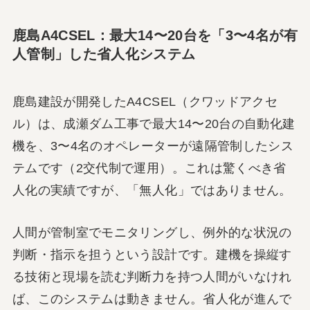
鹿島A4CSEL：最大14〜20台を「3〜4名が有
人管制」した省人化システム
鹿島建設が開発したA4CSEL（クワッドアクセ
ル）は、成瀬ダム工事で最大14〜20台の自動化建
機を、3〜4名のオペレーターが遠隔管制したシス
テムです（2交代制で運用）。これは驚くべき省
人化の実績ですが、「無人化」ではありません。
人間が管制室でモニタリングし、例外的な状況の
判断・指示を担うという設計です。建機を操縦す
る技術と現場を読む判断力を持つ人間がいなけれ
ば、このシステムは動きません。省人化が進んで