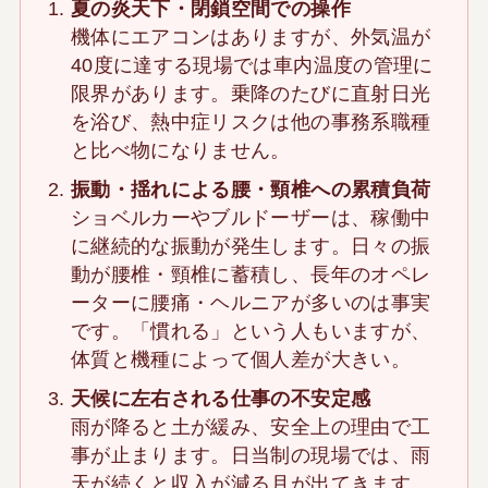
夏の炎天下・閉鎖空間での操作
機体にエアコンはありますが、外気温が
40度に達する現場では車内温度の管理に
限界があります。乗降のたびに直射日光
を浴び、熱中症リスクは他の事務系職種
と比べ物になりません。
振動・揺れによる腰・頸椎への累積負荷
ショベルカーやブルドーザーは、稼働中
に継続的な振動が発生します。日々の振
動が腰椎・頸椎に蓄積し、長年のオペレ
ーターに腰痛・ヘルニアが多いのは事実
です。「慣れる」という人もいますが、
体質と機種によって個人差が大きい。
天候に左右される仕事の不安定感
雨が降ると土が緩み、安全上の理由で工
事が止まります。日当制の現場では、雨
天が続くと収入が減る月が出てきます。