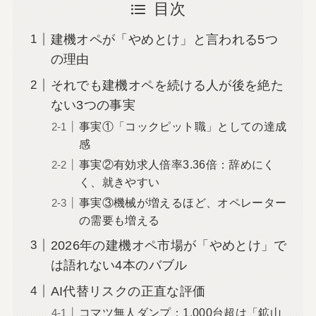
目次
建機オペが「やめとけ」と言われる5つ
の理由
それでも建機オペを続ける人が後を絶た
ない3つの事実
事実①「コックピット職」としての達成
感
事実②有効求人倍率3.36倍：辞めにく
く、就きやすい
事実③機械が増えるほど、オペレーター
の需要も増える
2026年の建機オペ市場が「やめとけ」で
は語れない4本のバブル
AI代替リスクの正直な評価
コマツ無人ダンプ：1,000台超は「鉱山