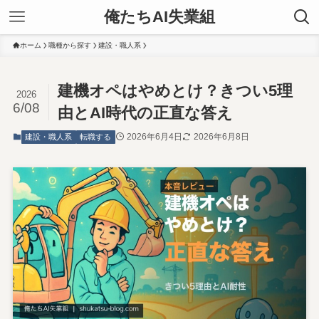
俺たちAI失業組
ホーム
職種から探す
建設・職人系
建機オペはやめとけ？きつい5理
2026
6/08
由とAI時代の正直な答え
2026年6月4日
2026年6月8日
建設・職人系
転職する