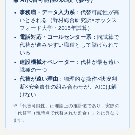
事務職・データ入力系
：代替可能性が高
いとされる（野村総合研究所×オックス
フォード大学・2015年試算）
電話対応・コールセンター系
：同試算で
代替が進みやすい職種として挙げられて
いる
建設機械オペレーター
：代替が最も遠い
職種の一つ
代替が遠い理由
：物理的な操作×状況判
断×安全責任の組み合わせが、AIには解
けない
※「代替可能性」は理論上の推計値であり、実際の
「代替率（現時点で代替された割合）」とは異なり
ます。