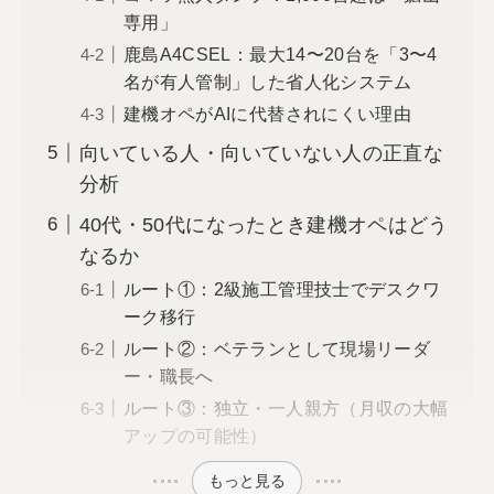
専用」
鹿島A4CSEL：最大14〜20台を「3〜4
名が有人管制」した省人化システム
建機オペがAIに代替されにくい理由
向いている人・向いていない人の正直な
分析
40代・50代になったとき建機オペはどう
なるか
ルート①：2級施工管理技士でデスクワ
ーク移行
ルート②：ベテランとして現場リーダ
ー・職長へ
ルート③：独立・一人親方（月収の大幅
アップの可能性）
もっと見る