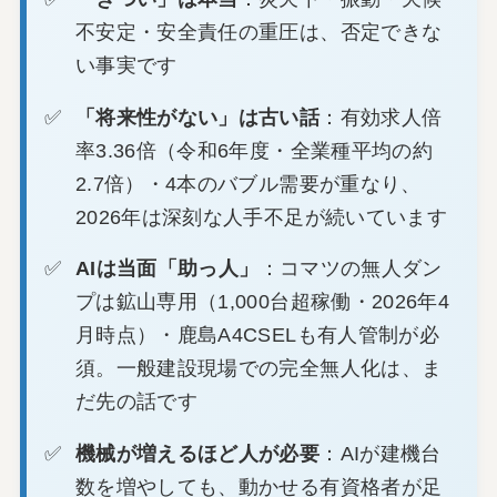
不安定・安全責任の重圧は、否定できな
い事実です
「将来性がない」は古い話
：有効求人倍
率3.36倍（令和6年度・全業種平均の約
2.7倍）・4本のバブル需要が重なり、
2026年は深刻な人手不足が続いています
AIは当面「助っ人」
：コマツの無人ダン
プは鉱山専用（1,000台超稼働・2026年4
月時点）・鹿島A4CSELも有人管制が必
須。一般建設現場での完全無人化は、ま
だ先の話です
機械が増えるほど人が必要
：AIが建機台
数を増やしても、動かせる有資格者が足