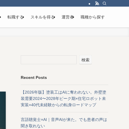
け
転職する
スキルを得る
運営者
職種から探す
検索
Recent Posts
【2026年版】塗装工はAIに奪われない。外壁塗
装需要2024〜2028年ピーク期×住宅ロボット未
実装×40代未経験からの転身ロードマップ
言語聴覚士×AI｜音声AIが来た。でも患者の声は
聞き取れない