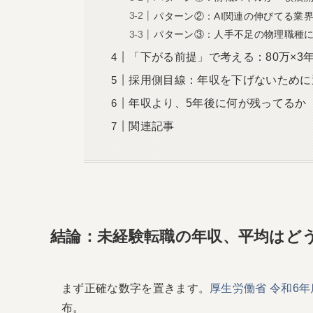
パターン②：AI関連の伸びてる業
パターン③：人手不足の物理職種
「下がる前提」で考える：80万×3年
採用側目線：年収を下げないために
年収より、5年後に何が残ってるか
関連記事
結論：未経験転職の年収、平均はど
まず正確な数字を置きます。
厚生労働省 令和6
布。