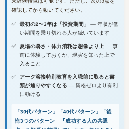
未経験転職は可能です。ただし、次の3点を
確認してから動いてください。
最初の2〜3年は「投資期間」
— 年収が低
い期間を乗り切れる人が続いています
夏場の暑さ・体力消耗は想像より上
— 事
前に体験しておくか、現実を知った上で
入ること
アーク溶接特別教育を入職前に取ると書
類が通りやすくなる
— 資格ゼロより有利
に動ける
「30代パターン」「40代パターン」「後
悔3つのパターン」「成功する人の共通