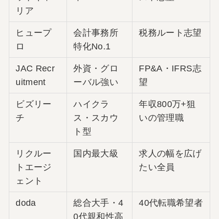
リア
ヒュープ
会計事務所
税務ルート志望
ロ
特化No.1
JAC Recr
外資・グロ
FP&A・IFRS志
uitment
ーバル強い
望
ビズリー
ハイクラ
年収800万+狙
チ
ス・スカウ
いの管理職
ト型
リクルー
国内最大級
求人の幅を広げ
トエージ
たい全員
ェント
doda
総合大手・4
40代転職希望者
0代親和性高