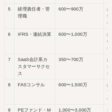
5
経理責任者・管
600〜900万
経
理職
5
年
6
IFRS・連結決算
600〜1,000万
経
6
年
7
SaaS会計系カ
350〜700万
経
スタマーサクセ
3
ス
年
8
FASコンサル
600〜1,500万
経
7
年
9
PEファンド・M
1,000〜3,000万
3