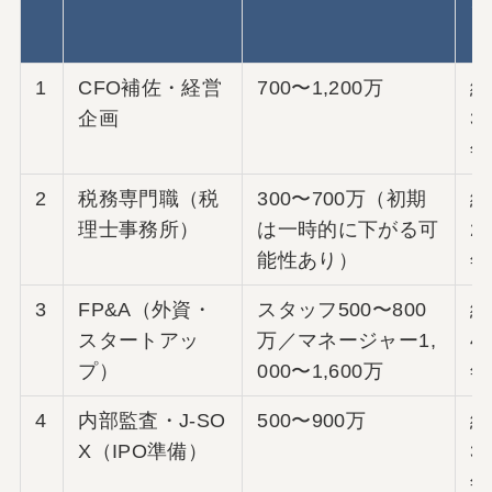
タ
ン
1
CFO補佐・経営
700〜1,200万
経
企画
3
年
2
税務専門職（税
300〜700万（初期
経
理士事務所）
は一時的に下がる可
2
能性あり）
年
3
FP&A（外資・
スタッフ500〜800
経
スタートアッ
万／マネージャー1,
4
プ）
000〜1,600万
年
4
内部監査・J-SO
500〜900万
経
X（IPO準備）
3
年