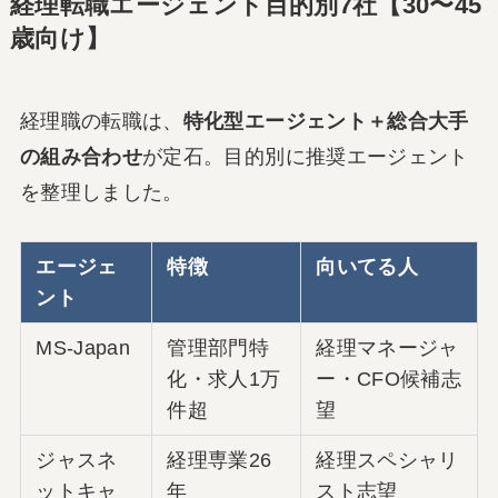
経理転職エージェント目的別7社【30〜45
歳向け】
経理職の転職は、
特化型エージェント＋総合大手
の組み合わせ
が定石。目的別に推奨エージェント
を整理しました。
エージェ
特徴
向いてる人
ント
MS-Japan
管理部門特
経理マネージャ
化・求人1万
ー・CFO候補志
件超
望
ジャスネ
経理専業26
経理スペシャリ
ットキャ
年
スト志望