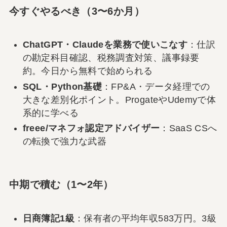
今すぐやるべき（3〜6か月）
ChatGPT・Claudeを業務で使いこなす
：仕訳
の勘定科目確認、税務調査対策、議事録要
約。今日から無料で始められる
SQL・Python基礎
：FP&A・データ経理での
大きな差別化ポイント。ProgateやUdemyで体
系的に学べる
freee/マネフォ認定アドバイザー
：SaaS CSへ
の転換で強力な武器
中期で積む（1〜2年）
日商簿記1級
：保有者の平均年収583万円。3級