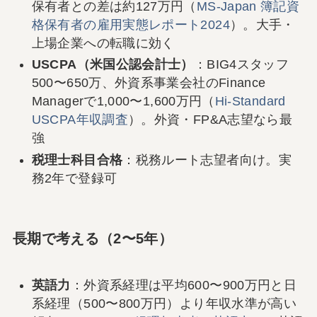
保有者との差は約127万円（
MS-Japan 簿記資
格保有者の雇用実態レポート2024
）。大手・
上場企業への転職に効く
USCPA（米国公認会計士）
：BIG4スタッフ
500〜650万、外資系事業会社のFinance
Managerで1,000〜1,600万円（
Hi-Standard
USCPA年収調査
）。外資・FP&A志望なら最
強
税理士科目合格
：税務ルート志望者向け。実
務2年で登録可
長期で考える（2〜5年）
英語力
：外資系経理は平均600〜900万円と日
系経理（500〜800万円）より年収水準が高い