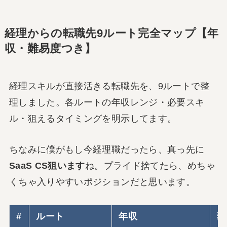
経理からの転職先9ルート完全マップ【年
収・難易度つき】
経理スキルが直接活きる転職先を、9ルートで整
理しました。各ルートの年収レンジ・必要スキ
ル・狙えるタイミングを明示してます。
ちなみに僕がもし今経理職だったら、真っ先に
SaaS CS狙います
ね。プライド捨てたら、めちゃ
くちゃ入りやすいポジションだと思います。
#
ルート
年収
狙