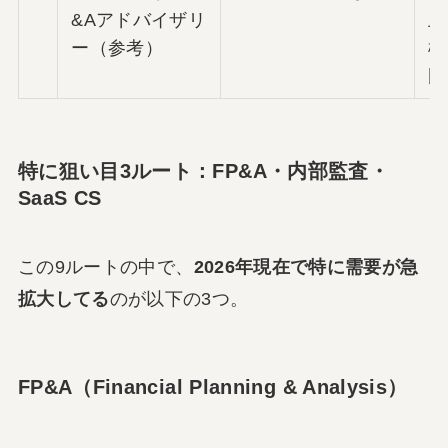
&Aアドバイザリ
上
ー（参考）
極
門
特に狙い目3ルート：FP&A・内部監査・
SaaS CS
この9ルートの中で、
2026年現在で特に需要が急
拡大してる
のが以下の3つ。
FP&A（Financial Planning & Analysis）