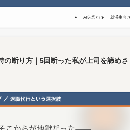
AI失業とは
就活生向
時の断り方｜5回断った私が上司を諦めさ