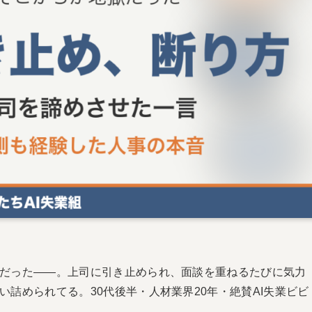
だった——。上司に引き止められ、面談を重ねるたびに気力
詰められてる。30代後半・人材業界20年・絶賛AI失業ビビ