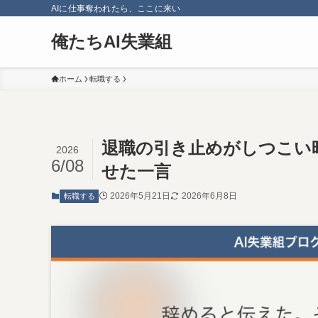
AIに仕事奪われたら、ここに来い
俺たちAI失業組
ホーム
転職する
退職の引き止めがしつこい
2026
6/08
せた一言
2026年5月21日
2026年6月8日
転職する