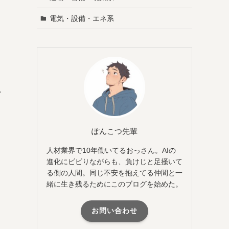
電気・設備・エネ系
、
ま
れ
ぽんこつ先輩
人材業界で10年働いてるおっさん。AIの
進化にビビりながらも、負けじと足掻いて
る側の人間。同じ不安を抱えてる仲間と一
緒に生き残るためにこのブログを始めた。
お問い合わせ