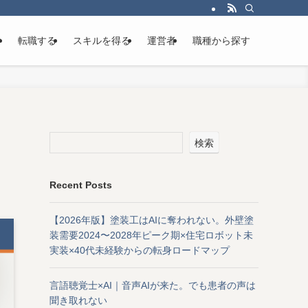
け
転職する
スキルを得る
運営者
職種から探す
検索
Recent Posts
【2026年版】塗装工はAIに奪われない。外壁塗
装需要2024〜2028年ピーク期×住宅ロボット未
実装×40代未経験からの転身ロードマップ
言語聴覚士×AI｜音声AIが来た。でも患者の声は
聞き取れない