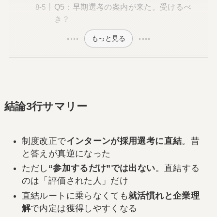
Q5：早期選考の案内が来た。受けるべ
き？
もっと見る
結論3行サマリー
制度改正で
インターンが採用選考に直結
。昔
と答えが真逆になった
ただし
“参加するだけ”では出ない
。直結する
のは「評価された人」だけ
直結ルートに乗らなくても
就活慣れと企業理
解
で内定は獲得しやすくなる