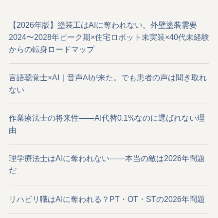
【2026年版】塗装工はAIに奪われない。外壁塗装需要
2024〜2028年ピーク期×住宅ロボット未実装×40代未経験
からの転身ロードマップ
言語聴覚士×AI｜音声AIが来た。でも患者の声は聞き取れ
ない
作業療法士の将来性——AI代替0.1%なのに選ばれない理
由
理学療法士はAIに奪われない——本当の敵は2026年問題
だ
リハビリ職はAIに奪われる？PT・OT・STの2026年問題