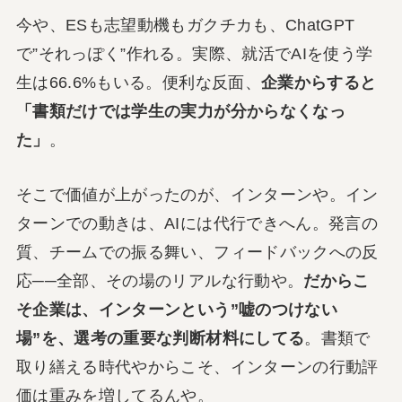
今や、ESも志望動機もガクチカも、ChatGPT
で”それっぽく”作れる。実際、就活でAIを使う学
生は66.6%もいる。便利な反面、
企業からすると
「書類だけでは学生の実力が分からなくなっ
た」
。
そこで価値が上がったのが、インターンや。イン
ターンでの動きは、AIには代行できへん。発言の
質、チームでの振る舞い、フィードバックへの反
応──全部、その場のリアルな行動や。
だからこ
そ企業は、インターンという”嘘のつけない
場”を、選考の重要な判断材料にしてる
。書類で
取り繕える時代やからこそ、インターンの行動評
価は重みを増してるんや。