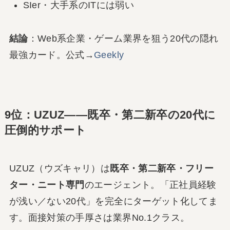
SIer・大手系のITには弱い
結論
：Web系企業・ゲーム業界を狙う20代の隠れ
最強カード。公式→
Geekly
9位：UZUZ――既卒・第二新卒の20代に
圧倒的サポート
UZUZ（ウズキャリ）は
既卒・第二新卒・フリー
ター・ニート専門
のエージェント。「正社員経験
が浅い／ない20代」を完全にターゲット化してま
す。面接対策の手厚さは業界No.1クラス。