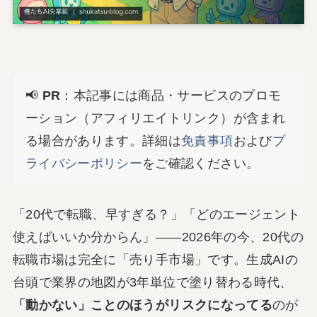
📢
PR
：本記事には商品・サービスのプロモ
ーション（アフィリエイトリンク）が含まれ
る場合があります。詳細は
免責事項
および
プ
ライバシーポリシー
をご確認ください。
「20代で転職、早すぎる？」「どのエージェント
使えばいいか分からん」――2026年の今、20代の
転職市場は完全に「売り手市場」です。生成AIの
台頭で業界の地図が3年単位で塗り替わる時代、
「動かない」ことのほうがリスクになってる
のが