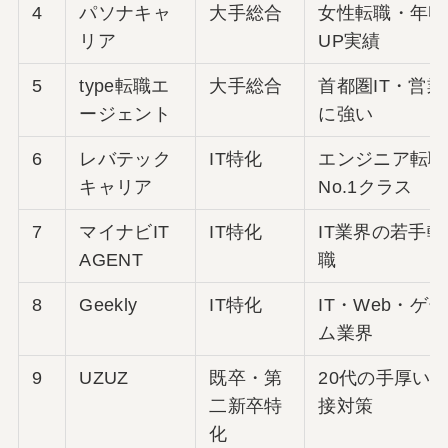
4
パソナキャ
大手総合
女性転職・年収
リア
UP実績
5
type転職エ
大手総合
首都圏IT・営業
ージェント
に強い
6
レバテック
IT特化
エンジニア転職
キャリア
No.1クラス
7
マイナビIT
IT特化
IT業界の若手転
AGENT
職
8
Geekly
IT特化
IT・Web・ゲー
ム業界
9
UZUZ
既卒・第
20代の手厚い
二新卒特
接対策
化