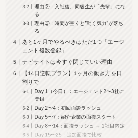
理由②：入社後、同級生が「先輩」にな
る
理由③：時間が空くと”動く気力”が落ち
る
あと1ヶ月でやるべきはただ1つ「エージ
ェント複数登録」
ナビサイトは今すぐ閉じていい理由
【14日逆転プラン】1ヶ月の動き方を日
割りで
Day 1（今日）：エージェント2〜3社に
登録
Day 2〜4：初回面談ラッシュ
Day 5〜7：紹介企業の面接スタート
Day 8〜14：面接ラッシュ → 1社目内定
Day 15〜25：追加面接で比較