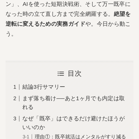
ン」、AIを使った短期決戦術、そして万一既卒に
なった時の立て直し方まで完全網羅する。
絶望を
逆転に変えるための実務ガイド
や。今日から動こ
う。
目次
結論3行サマリー
まず落ち着け──あと1ヶ月でも内定は取
れる
なぜ「既卒」はできるだけ避けたほうが
いいのか
理由①：既卒就活はメンタルがすり減る