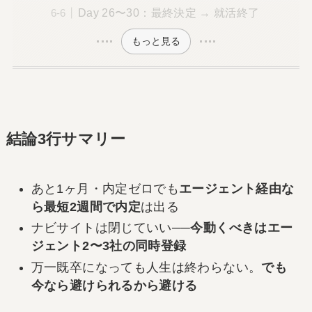
Day 26〜30：最終決定 → 就活終了
もっと見る
結論3行サマリー
あと1ヶ月・内定ゼロでも
エージェント経由な
ら最短2週間で内定
は出る
ナビサイトは閉じていい──
今動くべきはエー
ジェント2〜3社の同時登録
万一既卒になっても人生は終わらない。
でも
今なら避けられるから避ける