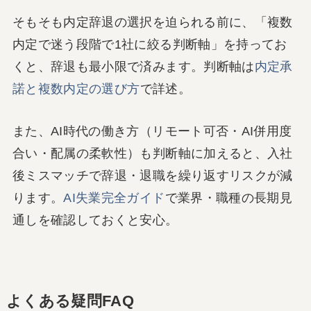
そもそも内定辞退の選択を迫られる前に、「複数
内定で迷う段階で1社に絞る判断軸」を持ってお
くと、辞退も最小限で済みます。判断軸は
内定承
諾と複数内定の選び方
で詳述。
また、AI時代の働き方（リモート可否・AI併用度
合い・配属の柔軟性）も判断軸に加えると、入社
後ミスマッチで辞退・退職を繰り返すリスクが減
ります。
AI失業完全ガイド
で業界・職種の長期見
通しを確認しておくと安心。
よくある疑問FAQ