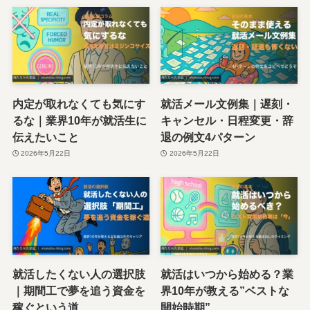
内定が取れなくても気にす
就活メール文例集｜遅刻・
るな｜業界10年が就活生に
キャンセル・日程変更・辞
伝えたいこと
退の例文4パターン
2026年5月22日
2026年5月22日
就活したくない人の選択肢
就活はいつから始める？業
｜期間工で夢を追う資金を
界10年が教える”ベストな
稼ぐという道
開始時期”