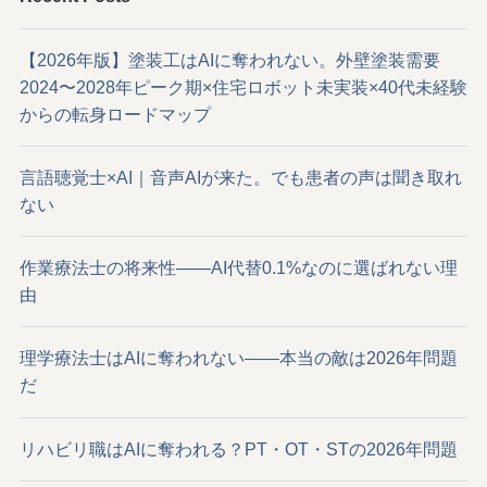
【2026年版】塗装工はAIに奪われない。外壁塗装需要
2024〜2028年ピーク期×住宅ロボット未実装×40代未経験
からの転身ロードマップ
言語聴覚士×AI｜音声AIが来た。でも患者の声は聞き取れ
ない
作業療法士の将来性——AI代替0.1%なのに選ばれない理
由
理学療法士はAIに奪われない——本当の敵は2026年問題
だ
リハビリ職はAIに奪われる？PT・OT・STの2026年問題