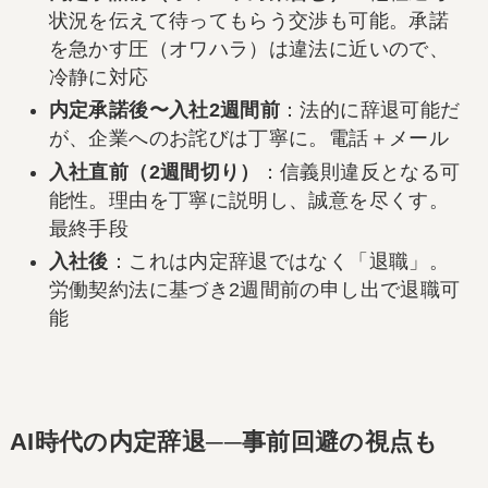
状況を伝えて待ってもらう交渉も可能。承諾
を急かす圧（オワハラ）は違法に近いので、
冷静に対応
内定承諾後〜入社2週間前
：法的に辞退可能だ
が、企業へのお詫びは丁寧に。電話＋メール
入社直前（2週間切り）
：信義則違反となる可
能性。理由を丁寧に説明し、誠意を尽くす。
最終手段
入社後
：これは内定辞退ではなく「退職」。
労働契約法に基づき2週間前の申し出で退職可
能
AI時代の内定辞退──事前回避の視点も