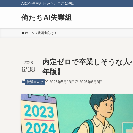
AIに仕事奪われたら、ここに来い
俺たちAI失業組
ホーム
就活生向け
内定ゼロで卒業しそうな人へ
2026
6/08
年版】
2026年5月18日
2026年6月8日
就活生向け