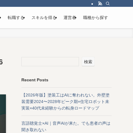
け
転職する
スキルを得る
運営者
職種から探す
6
検索
Recent Posts
【2026年版】塗装工はAIに奪われない。外壁塗
装需要2024〜2028年ピーク期×住宅ロボット未
実装×40代未経験からの転身ロードマップ
言語聴覚士×AI｜音声AIが来た。でも患者の声は
聞き取れない