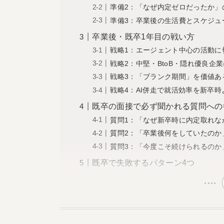
準備2：「なぜ内定ゼロだったか」
準備3：卒業後の生活費とスケジュ
卒業後・既卒1年目の戦い方
戦略1：エージェント中心の活動に
戦略2：中堅・BtoB・隠れ優良企
戦略3：「ブランク期間」を価値あ
戦略4：AI併走で就活効率を新卒時
既卒の面接で必ず聞かれる質問への
質問1：「なぜ新卒時に内定取れな
質問2：「卒業後何をしていたのか
質問3：「今度こそ続けられるのか
既卒で失敗するパターン4つ