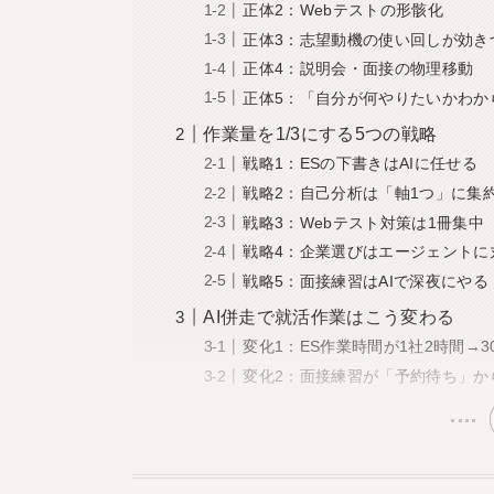
正体2：Webテストの形骸化
正体3：志望動機の使い回しが効き
正体4：説明会・面接の物理移動
正体5：「自分が何やりたいかわか
作業量を1/3にする5つの戦略
戦略1：ESの下書きはAIに任せる
戦略2：自己分析は「軸1つ」に集
戦略3：Webテスト対策は1冊集中
戦略4：企業選びはエージェントに
戦略5：面接練習はAIで深夜にやる
AI併走で就活作業はこう変わる
変化1：ES作業時間が1社2時間→3
変化2：面接練習が「予約待ち」か