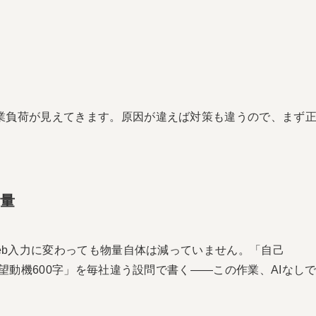
業負荷が見えてきます。原因が違えば対策も違うので、まず
物量
Web入力に変わっても物量自体は減っていません。「自己
志望動機600字」を毎社違う設問で書く――この作業、AIなし
。