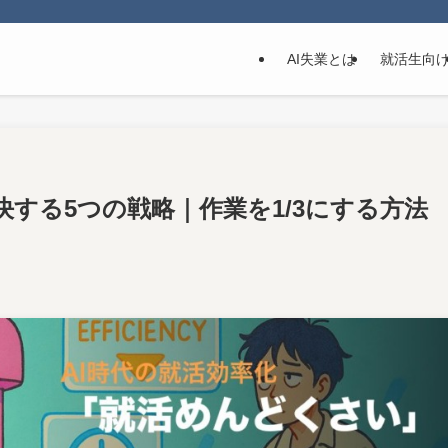
AI失業とは
就活生向
する5つの戦略｜作業を1/3にする方法