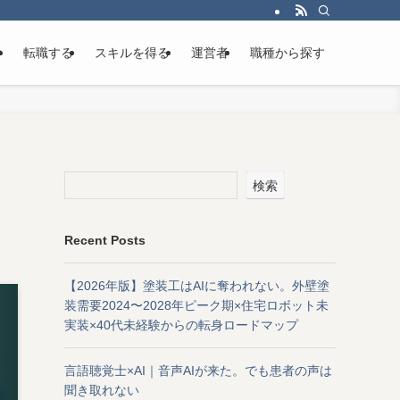
け
転職する
スキルを得る
運営者
職種から探す
検索
Recent Posts
【2026年版】塗装工はAIに奪われない。外壁塗
装需要2024〜2028年ピーク期×住宅ロボット未
実装×40代未経験からの転身ロードマップ
言語聴覚士×AI｜音声AIが来た。でも患者の声は
聞き取れない