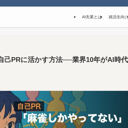
AI失業とは
就活生向
己PRに活かす方法──業界10年がAI時代