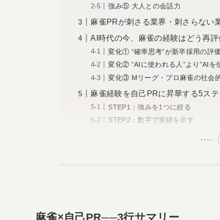
強み⑤ 大人との会話力
麻雀PRが刺さる業界・刺さらない
AI時代の今、麻雀の経験はどう再
変化① “確率思考”が新卒採用の評
変化② “AIに使われる人”より”AIを
変化③ Mリーグ・プロ麻雀の社会
麻雀経験を自己PRに昇華する5ステ
STEP1：強みを1つに絞る
STEP2：数字で実績を示す
麻雀×自己PR──3行サマリー