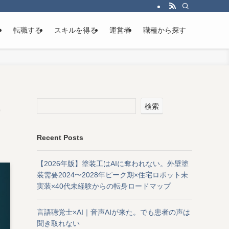
け
転職する
スキルを得る
運営者
職種から探す
検索
Recent Posts
【2026年版】塗装工はAIに奪われない。外壁塗
装需要2024〜2028年ピーク期×住宅ロボット未
実装×40代未経験からの転身ロードマップ
言語聴覚士×AI｜音声AIが来た。でも患者の声は
聞き取れない