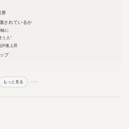
業界
評価されているか
価軸に
使う人”
的評価上昇
ップ
もっと見る