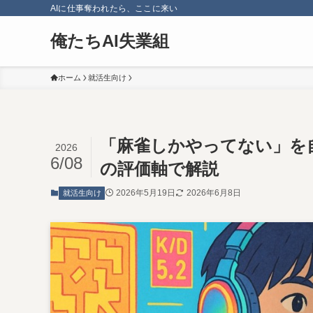
AIに仕事奪われたら、ここに来い
俺たちAI失業組
ホーム
就活生向け
「麻雀しかやってない」を自
2026
6/08
の評価軸で解説
2026年5月19日
2026年6月8日
就活生向け