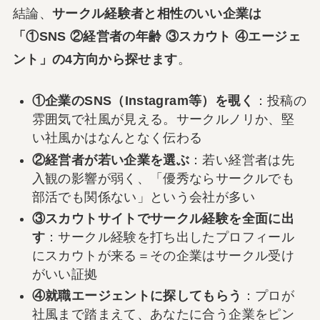
結論、
サークル経験者と相性のいい企業は
「①SNS ②経営者の年齢 ③スカウト ④エージェ
ント」の4方向から探せます
。
①企業のSNS（Instagram等）を覗く
：投稿の
雰囲気で社風が見える。サークルノリか、堅
い社風かはなんとなく伝わる
②経営者が若い企業を選ぶ
：若い経営者は先
入観の影響が弱く、「優秀ならサークルでも
部活でも関係ない」という会社が多い
③スカウトサイトでサークル経験を全面に出
す
：サークル経験を打ち出したプロフィール
にスカウトが来る＝その企業はサークル受け
がいい証拠
④就職エージェントに探してもらう
：プロが
社風まで踏まえて、あなたに合う企業をピン