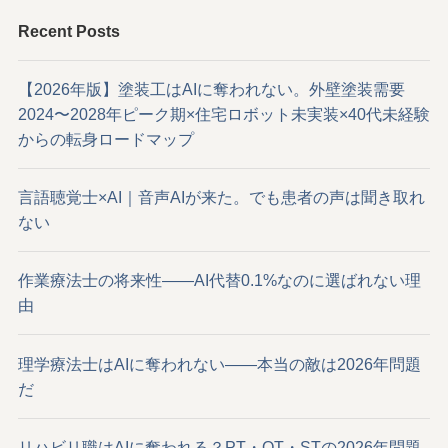
Recent Posts
【2026年版】塗装工はAIに奪われない。外壁塗装需要
2024〜2028年ピーク期×住宅ロボット未実装×40代未経験
からの転身ロードマップ
言語聴覚士×AI｜音声AIが来た。でも患者の声は聞き取れ
ない
作業療法士の将来性——AI代替0.1%なのに選ばれない理
由
理学療法士はAIに奪われない——本当の敵は2026年問題
だ
リハビリ職はAIに奪われる？PT・OT・STの2026年問題