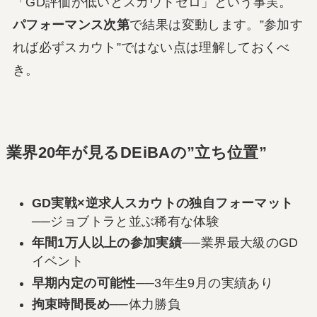
「GD評価が低いとスカウトゼロ」という事実。
パフォーマンス次第
で結果は変動します。”参加す
れば必ずスカウト”ではない点は理解しておくべ
き。
業界20年が見るDEiBAの”立ち位置”
GD実戦×逆求人スカウトの独自フォーマット
──ジョブトラと並ぶ稀有な体験
年間1万人以上の参加実績
──業界最大級のGD
イベント
早期内定の可能性
──3年生9月の実績あり
拘束時間長め
──体力勝負