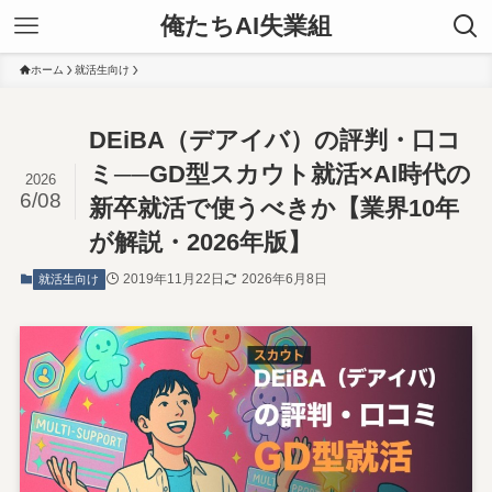
俺たちAI失業組
ホーム
就活生向け
DEiBA（デアイバ）の評判・口コ
ミ──GD型スカウト就活×AI時代の
2026
6/08
新卒就活で使うべきか【業界10年
が解説・2026年版】
2019年11月22日
2026年6月8日
就活生向け