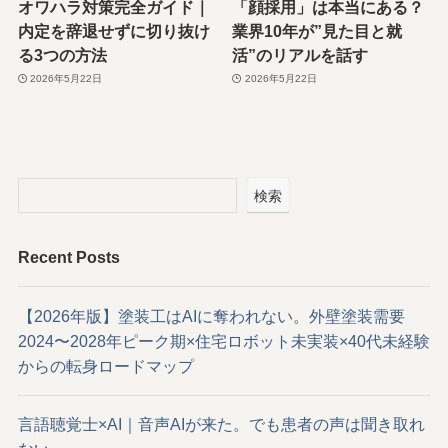
オワハラ対策完全ガイド｜
「顔採用」は本当にある？
内定を辞退せずに切り抜け
業界10年が”見た目と就
る3つの方法
活”のリアルを話す
2026年5月22日
2026年5月22日
検索
Recent Posts
【2026年版】塗装工はAIに奪われない。外壁塗装需要
2024〜2028年ピーク期×住宅ロボット未実装×40代未経験
からの転身ロードマップ
言語聴覚士×AI｜音声AIが来た。でも患者の声は聞き取れ