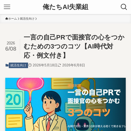
俺たちAI失業組
ホーム
就活生向け
一言の自己PRで面接官の心をつか
2026
むための3つのコツ【AI時代対
6/08
応・例文付き】
2026年5月18日
2026年6月8日
就活生向け