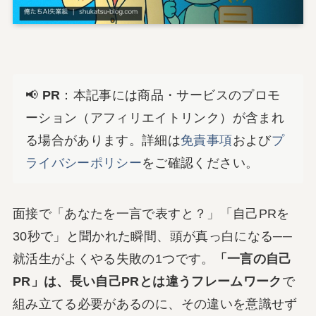
📢
PR
：本記事には商品・サービスのプロモ
ーション（アフィリエイトリンク）が含まれ
る場合があります。詳細は
免責事項
および
プ
ライバシーポリシー
をご確認ください。
面接で「あなたを一言で表すと？」「自己PRを
30秒で」と聞かれた瞬間、頭が真っ白になる──
就活生がよくやる失敗の1つです。
「一言の自己
PR」は、長い自己PRとは違うフレームワーク
で
組み立てる必要があるのに、その違いを意識せず