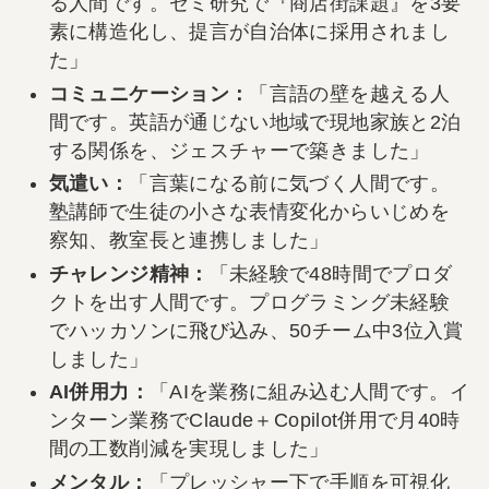
る人間です。ゼミ研究で『商店街課題』を3要
素に構造化し、提言が自治体に採用されまし
た」
コミュニケーション：
「言語の壁を越える人
間です。英語が通じない地域で現地家族と2泊
する関係を、ジェスチャーで築きました」
気遣い：
「言葉になる前に気づく人間です。
塾講師で生徒の小さな表情変化からいじめを
察知、教室長と連携しました」
チャレンジ精神：
「未経験で48時間でプロダ
クトを出す人間です。プログラミング未経験
でハッカソンに飛び込み、50チーム中3位入賞
しました」
AI併用力：
「AIを業務に組み込む人間です。イ
ンターン業務でClaude＋Copilot併用で月40時
間の工数削減を実現しました」
メンタル：
「プレッシャー下で手順を可視化