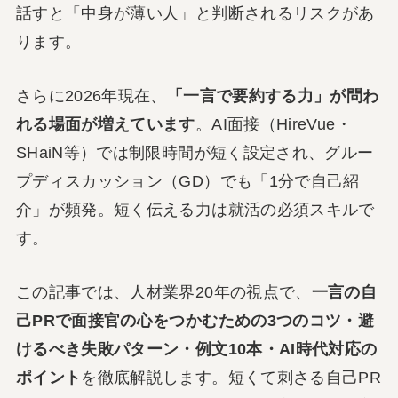
話すと「中身が薄い人」と判断されるリスクがあ
ります。
さらに2026年現在、
「一言で要約する力」が問わ
れる場面が増えています
。AI面接（HireVue・
SHaiN等）では制限時間が短く設定され、グルー
プディスカッション（GD）でも「1分で自己紹
介」が頻発。短く伝える力は就活の必須スキルで
す。
この記事では、人材業界20年の視点で、
一言の自
己PRで面接官の心をつかむための3つのコツ・避
けるべき失敗パターン・例文10本・AI時代対応の
ポイント
を徹底解説します。短くて刺さる自己PR