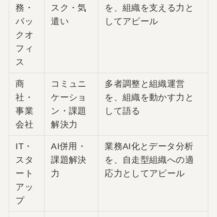
務・
スク・気
を、組織を支える力と
バッ
遣い
してアピール
クオ
フィ
ス
商
コミュニ
多者調整と組織運営
社・
ケーショ
を、組織を動かす力と
事業
ン・課題
して語る
会社
解決力
IT・
AI併用・
業務AI化とデータ分析
スタ
課題解決
を、自走型組織への適
ート
力
応力としてアピール
アッ
プ