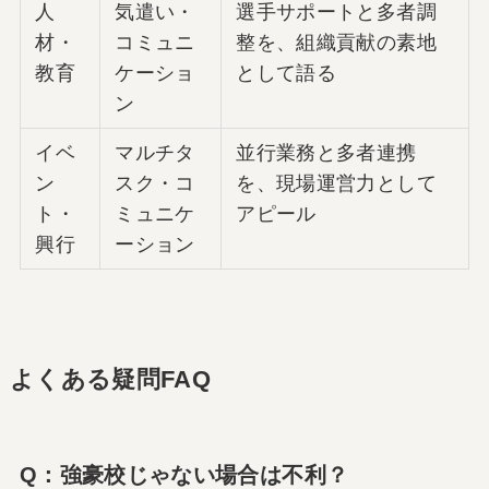
人
気遣い・
選手サポートと多者調
材・
コミュニ
整を、組織貢献の素地
教育
ケーショ
として語る
ン
イベ
マルチタ
並行業務と多者連携
ン
スク・コ
を、現場運営力として
ト・
ミュニケ
アピール
興行
ーション
よくある疑問FAQ
Q：強豪校じゃない場合は不利？