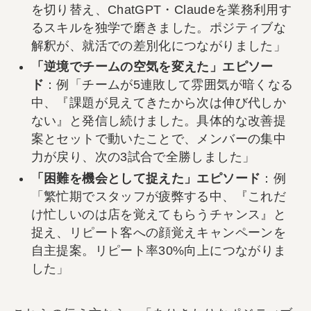
を切り替え、ChatGPT・Claudeを業務利用す
るスキルを独学で磨きました。ポジティブな
解釈が、就活での差別化につながりました」
「逆境でチームの空気を変えた」エピソー
ド
：例「チームが5連敗して雰囲気が暗くなる
中、『課題が見えてきたから次は伸び代しか
ない』と発信し続けました。具体的な改善提
案とセットで動いたことで、メンバーの集中
力が戻り、次の3試合で全勝しました」
「困難を機会として捉えた」エピソード
：例
「繁忙期でスタッフが疲弊する中、『これだ
け忙しいのは店を覚えてもらうチャンス』と
捉え、リピート客への顔覚えキャンペーンを
自主提案。リピート率30%向上につながりま
した」