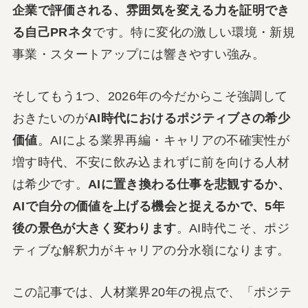
企業で評価される、雰囲気を変える力を証明でき
る自己PRネタ
です。特に変化の激しい環境・新規
事業・スタートアップには響きやすい強み。
そしてもう1つ、2026年の今だからこそ強調して
おきたいのが
AI時代におけるポジティブさの希少
価値
。AIによる業界再編・キャリアの不確実性が
増す時代、不安に飲み込まれずに前を向ける人材
は希少です。
AIに置き換わる仕事を悲観するか、
AIで自分の価値を上げる機会と捉えるかで、5年
後の景色が大きく変わります
。AI時代こそ、ポジ
ティブな解釈力がキャリアの分水嶺になります。
この記事では、人材業界20年の視点で、「ポジテ