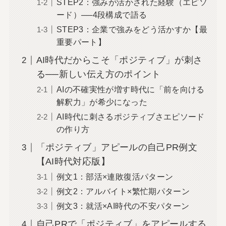
STEP2：強みが活かされた経験（エピソ
ード）──4段構成で語る
STEP3：企業で強みをどう活かすか【最
重要パート】
AI時代だからこそ「ポジティブ」が刺さ
る──新しい伝え方のポイント
AIの不確実性が増す時代に「前を向ける
解釈力」が希少になった
AI時代に刺さるポジティブさエピソード
の作り方
「ポジティブ」アピールの自己PR例文
【AI時代対応版】
例文1：部活×連敗復活パターン
例文2：アルバイト×繁忙期パターン
例文3：就活×AI時代の不安パターン
自己PRで「ポジティブ」をアピールする