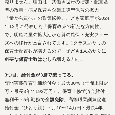
減りません。理由は、共働き世帯の増加・配置基
準の改善・病児保育や企業主導型保育の拡大・
「量から質へ」の政策転換。こども家庭庁が2024
年12月に発表した「保育政策の新たな方向性」
で、明確に量の拡大期から質の確保・充実フェー
ズへの移行が宣言されてます。1クラスあたりの
保育士配置数が増えるので、
子ども1人あたりに
必要な保育士数はむしろ増える
方向。
3つ目、給付金が3層で乗ってる。
専門実践教育訓練給付金：最大80%（年間上限64
万・最長3年で192万円）。保育士修学資金貸付：
無利子・5年勤務で
全額免除
。高等職業訓練促進
給付金（ひとり親）：月10〜14万円・最長4年。