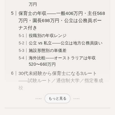
万円
保育士の年収――一般406万円・主任568
万円・園長698万円・公立は公務員ボー
ナス付き
役職別の年収レンジ
公立 vs 私立――公立は地方公務員扱い
施設形態別の単価差
海外比較――オーストラリアは年収
520〜660万円
30代未経験から保育士になる3ルート
――試験ルート／通信制大学／指定養成
校
もっと見る