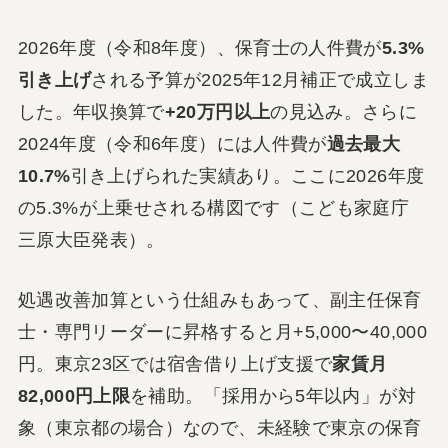
2026年度（令和8年度）、保育士の人件費が
5.3%
引き上げ
される予算が2025年12月補正で成立しま
した。年収換算で
+20万円以上
の見込み。さらに
2024年度（令和6年度）には人件費が
過去最大
10.7%
引き上げられた実績あり。ここに2026年度
の5.3%が上乗せされる構図です（こども家庭庁
三原大臣発表）。
処遇改善加算という仕組みもあって、副主任保育
士・専門リーダーに昇格すると月+5,000〜40,000
円。東京23区では宿舎借り上げ支援で
家賃月
82,000円上限
を補助。「採用から5年以内」が対
象（東京都の場合）なので、未経験で東京の保育