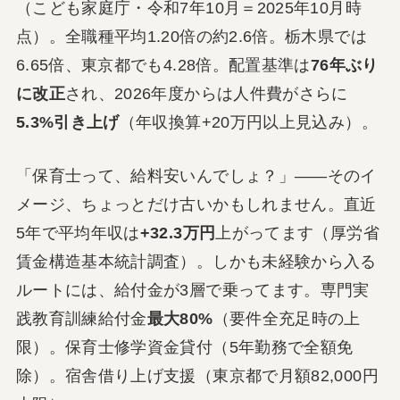
（こども家庭庁・令和7年10月＝2025年10月時
点）。全職種平均1.20倍の約2.6倍。栃木県では
6.65倍、東京都でも4.28倍。配置基準は
76年ぶり
に改正
され、2026年度からは人件費がさらに
5.3%引き上げ
（年収換算+20万円以上見込み）。
「保育士って、給料安いんでしょ？」――そのイ
メージ、ちょっとだけ古いかもしれません。直近
5年で平均年収は
+32.3万円
上がってます（厚労省
賃金構造基本統計調査）。しかも未経験から入る
ルートには、給付金が3層で乗ってます。専門実
践教育訓練給付金
最大80%
（要件全充足時の上
限）。保育士修学資金貸付（5年勤務で全額免
除）。宿舎借り上げ支援（東京都で月額82,000円