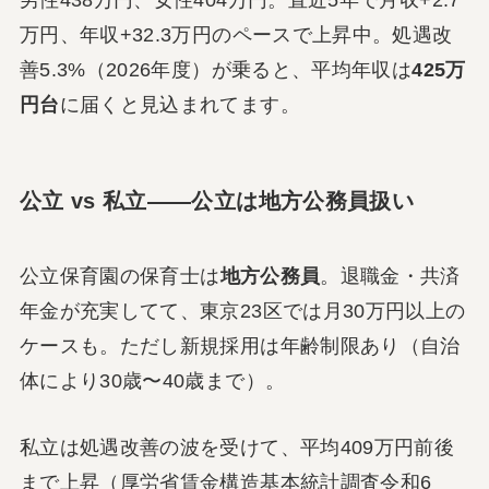
万円、年収+32.3万円のペースで上昇中。処遇改
善5.3%（2026年度）が乗ると、平均年収は
425万
円台
に届くと見込まれてます。
公立 vs 私立――公立は地方公務員扱い
公立保育園の保育士は
地方公務員
。退職金・共済
年金が充実してて、東京23区では月30万円以上の
ケースも。ただし新規採用は年齢制限あり（自治
体により30歳〜40歳まで）。
私立は処遇改善の波を受けて、平均409万円前後
まで上昇（厚労省賃金構造基本統計調査令和6