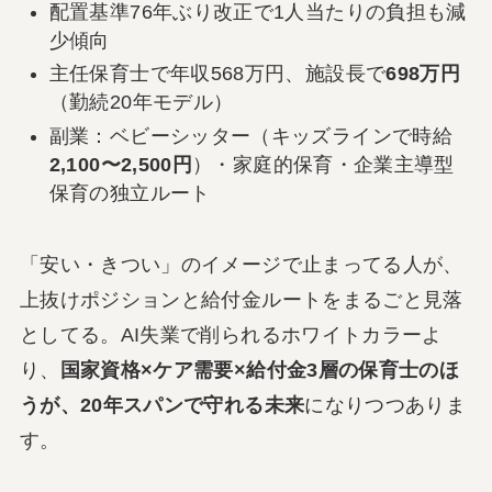
配置基準76年ぶり改正で1人当たりの負担も減
少傾向
主任保育士で年収568万円、施設長で
698万円
（勤続20年モデル）
副業：ベビーシッター（キッズラインで時給
2,100〜2,500円
）・家庭的保育・企業主導型
保育の独立ルート
「安い・きつい」のイメージで止まってる人が、
上抜けポジションと給付金ルートをまるごと見落
としてる。AI失業で削られるホワイトカラーよ
り、
国家資格×ケア需要×給付金3層の保育士のほ
うが、20年スパンで守れる未来
になりつつありま
す。