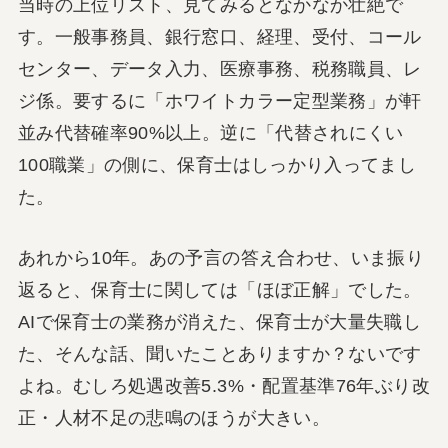
当時の上位リスト、見てみるとなかなか壮絶で
す。一般事務員、銀行窓口、経理、受付、コール
センター、データ入力、医療事務、税務職員、レ
ジ係。要するに「ホワイトカラー定型業務」が軒
並み代替確率90%以上。逆に「代替されにくい
100職業」の側に、保育士はしっかり入ってまし
た。
あれから10年。あの予言の答え合わせ、いま振り
返ると、保育士に関しては「ほぼ正解」でした。
AIで保育士の業務が消えた、保育士が大量失職し
た、そんな話、聞いたことありますか？ないです
よね。むしろ処遇改善5.3%・配置基準76年ぶり改
正・人材不足の悲鳴のほうが大きい。