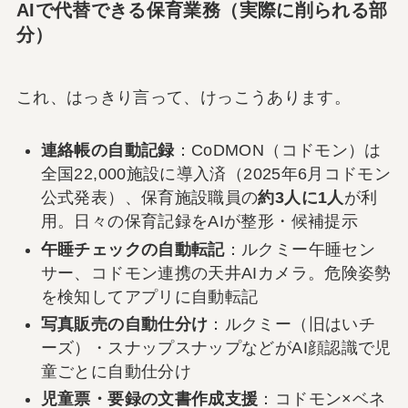
AIで代替できる保育業務（実際に削られる部
分）
これ、はっきり言って、けっこうあります。
連絡帳の自動記録
：CoDMON（コドモン）は
全国22,000施設に導入済（2025年6月コドモン
公式発表）、保育施設職員の
約3人に1人
が利
用。日々の保育記録をAIが整形・候補提示
午睡チェックの自動転記
：ルクミー午睡セン
サー、コドモン連携の天井AIカメラ。危険姿勢
を検知してアプリに自動転記
写真販売の自動仕分け
：ルクミー（旧はいチ
ーズ）・スナップスナップなどがAI顔認識で児
童ごとに自動仕分け
児童票・要録の文書作成支援
：コドモン×ベネ