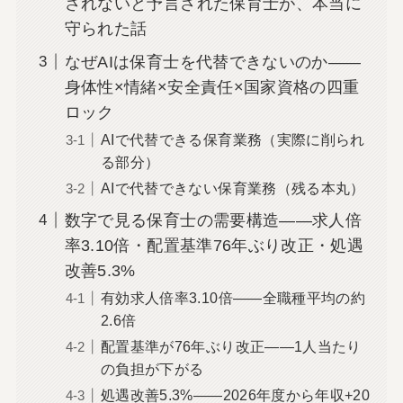
されないと予言された保育士が、本当に
守られた話
なぜAIは保育士を代替できないのか――
身体性×情緒×安全責任×国家資格の四重
ロック
AIで代替できる保育業務（実際に削られ
る部分）
AIで代替できない保育業務（残る本丸）
数字で見る保育士の需要構造――求人倍
率3.10倍・配置基準76年ぶり改正・処遇
改善5.3%
有効求人倍率3.10倍――全職種平均の約
2.6倍
配置基準が76年ぶり改正――1人当たり
の負担が下がる
処遇改善5.3%――2026年度から年収+20