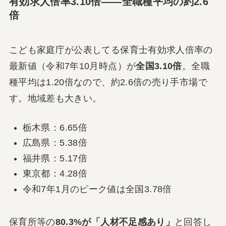
有効求人倍率3.10倍――全職種平均の約2.6
倍
こども家庭庁が公表してる保育士有効求人倍率の
最新値（令和7年10月時点）が
全国3.10倍
。全職
種平均は1.20倍なので、約2.6倍の売り手市場で
す。地域差も大きい。
栃木県：6.65倍
広島県：5.38倍
福井県：5.17倍
東京都：4.28倍
令和7年1月のピーク値は全国3.78倍
保育所等の
80.3%が「人材不足感あり」
と回答し