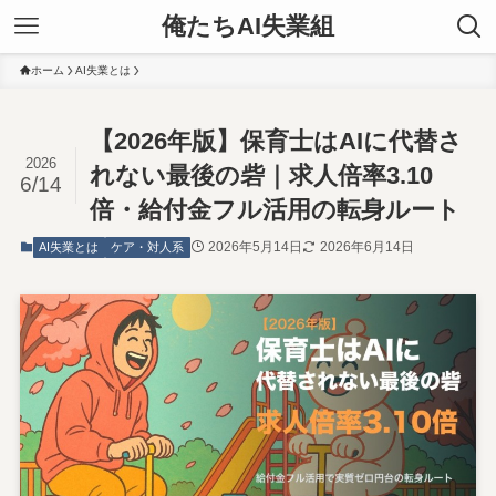
俺たちAI失業組
ホーム
AI失業とは
【2026年版】保育士はAIに代替さ
2026
れない最後の砦｜求人倍率3.10
6/14
倍・給付金フル活用の転身ルート
2026年5月14日
2026年6月14日
AI失業とは
ケア・対人系