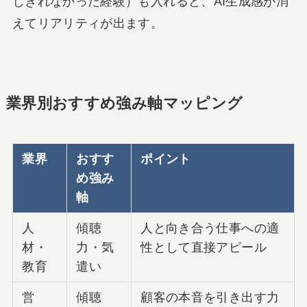
じきれなかった経験）も入れると、AI生成感が消
えてリアリティが出ます。
業界別おすすめ強み軸マッピング
業界
おすす
ポイント
め強み
軸
人
傾聴
人と向き合う仕事への適
材・
力・気
性として直接アピール
教育
遣い
営
傾聴
顧客の本音を引き出す力