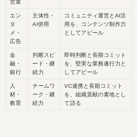
営業
エン
主体性・
コミュニティ運営とAI活
タ
AI併用
用を、コンテンツ制作力
メ・
としてアピール
広告
金
判断スピ
即時判断と長期コミット
融・
ード・継
を、堅実な業務遂行力と
銀行
続力
してアピール
人
チームワ
VC連携と長期コミット
材・
ーク・継
を、組織貢献の素地とし
教育
続力
て語る