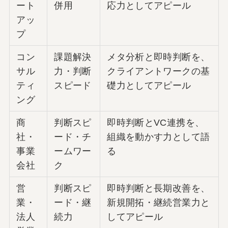
ート
併用
応力としてアピール
アッ
プ
コン
課題解決
メタ分析と即時判断を、
サル
力・判断
クライアントワークの基
ティ
スピード
礎力としてアピール
ング
商
判断スピ
即時判断とVC連携を、
社・
ード・チ
組織を動かす力として語
事業
ームワー
る
会社
ク
営
判断スピ
即時判断と長期改善を、
業・
ード・継
新規開拓・継続営業力と
法人
続力
してアピール