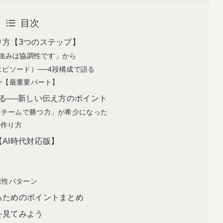
目次
り方【3つのステップ】
の強みは協調性です」から
エピソード）──4段構成で語る
か【最重要パート】
る──新しい伝え方のポイント
「チームで勝つ力」が希少になった
の作り方
AI時代対応版】
様性パターン
るためのポイントまとめ
を見てみよう