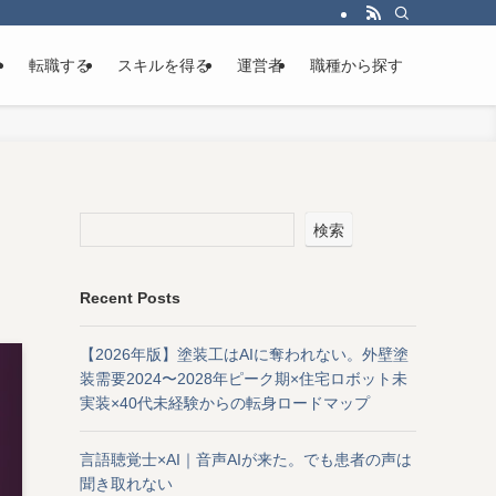
け
転職する
スキルを得る
運営者
職種から探す
検索
Recent Posts
【2026年版】塗装工はAIに奪われない。外壁塗
装需要2024〜2028年ピーク期×住宅ロボット未
実装×40代未経験からの転身ロードマップ
言語聴覚士×AI｜音声AIが来た。でも患者の声は
聞き取れない