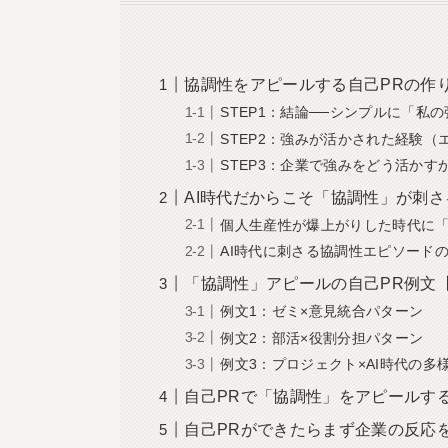
協調性をアピールする自己PRの作
STEP1：結論──シンプルに「私
STEP2：強みが活かされた経験（
STEP3：企業で強みをどう活かす
AI時代だからこそ「協調性」が刺さ
個人生産性が爆上がりした時代に
AI時代に刺さる協調性エピソード
「協調性」アピールの自己PR例文【
例文1：ゼミ×意見統合パターン
例文2：部活×役割分担パターン
例文3：プロジェクト×AI時代の多
自己PRで「協調性」をアピールす
自己PRができたらまず企業の反応