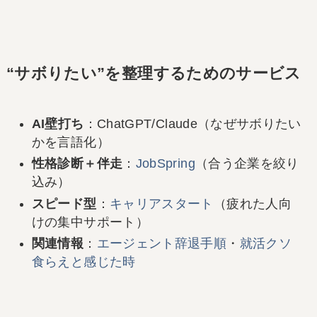
“サボりたい”を整理するためのサービス
AI壁打ち
：ChatGPT/Claude（なぜサボりたい
かを言語化）
性格診断＋伴走
：
JobSpring
（合う企業を絞り
込み）
スピード型
：
キャリアスタート
（疲れた人向
けの集中サポート）
関連情報
：
エージェント辞退手順
・
就活クソ
食らえと感じた時