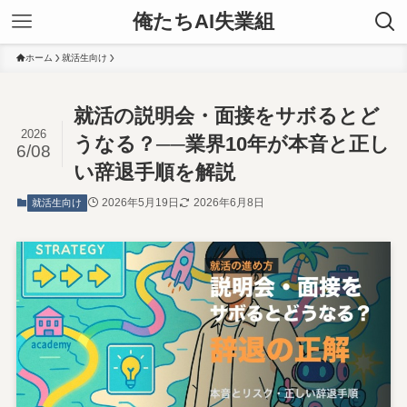
俺たちAI失業組
ホーム
就活生向け
就活の説明会・面接をサボるとど
2026
うなる？──業界10年が本音と正し
6/08
い辞退手順を解説
2026年5月19日
2026年6月8日
就活生向け