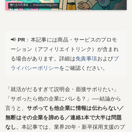
📢
PR
：本記事には商品・サービスのプロモ
ーション（アフィリエイトリンク）が含まれ
る場合があります。詳細は
免責事項
および
プ
ライバシーポリシー
をご確認ください。
「就活がだるすぎて説明会・面接サボりたい」
「サボったら他の企業にバレる？」──結論から
言うと、
サボっても他企業に情報は伝わらない／
無断はその企業を諦める／連絡1本で大半は問題
なし
。本記事では、業界20年・新卒採用支援のプ