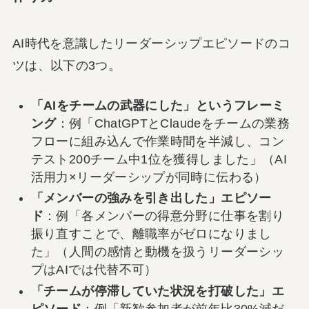
AI時代を意識したリーダーシップエピソードのコ
ツは、以下の3つ。
「AIをチームの武器にした」というフレーミ
ング
：例「ChatGPTとClaudeをチームの業務
フローに組み込んで作業時間を半減し、コン
テスト200チーム中1位を獲得しました」（AI
活用力×リーダーシップが同時に伝わる）
「メンバーの強みを引き出した」エピソー
ド
：例「各メンバーの得意分野に仕事を割り
振り直すことで、離職率がゼロになりまし
た」（人間の感情と動機を扱うリーダーシッ
プはAIでは代替不可）
「チームが停滞していた状況を打破した」エ
ピソード
：例「新歓参加者が前年比30%減だ