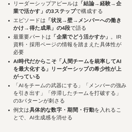
リーダーシップアピールは
「結論→経験→企
業で活かす」の3ステップ
で構成する
エピソードは
「状況→壁→メンバーへの働き
かけ→得た成果」の4段
で語る
最重要パートは
「企業でどう活かすか」
。IR
資料・採用ページの情報を踏まえた具体性が
必要
AI時代だからこそ「人間チームを統率してAI
を最大化する」リーダーシップの希少性が上
がっている
「AIをチームの武器にする」「メンバーの強み
を引き出す」「停滞したチームを打破する」
の3パターンが刺さる
例文は
具体的な数字・期間・行動
を入れるこ
とで、AI生成感を消せる