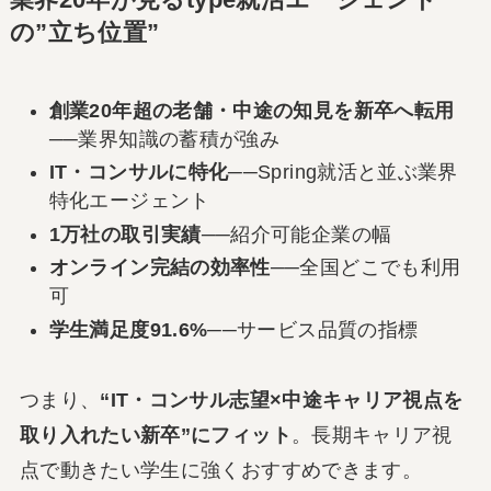
の”立ち位置”
創業20年超の老舗・中途の知見を新卒へ転用
──業界知識の蓄積が強み
IT・コンサルに特化
──Spring就活と並ぶ業界
特化エージェント
1万社の取引実績
──紹介可能企業の幅
オンライン完結の効率性
──全国どこでも利用
可
学生満足度91.6%
──サービス品質の指標
つまり、
“IT・コンサル志望×中途キャリア視点を
取り入れたい新卒”にフィット
。長期キャリア視
点で動きたい学生に強くおすすめできます。