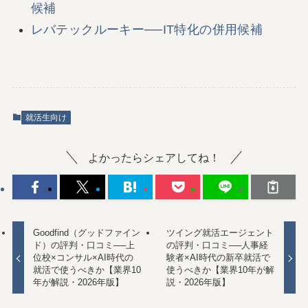
候補
レバテックルーキー──IT特化の併用候補
就活生向け
よかったらシェアしてね！
Goodfind（グッドファイン
ツイング就活エージェント
ド）の評判・口コミ──上
の評判・口コミ──人事経
位校×コンサル×AI時代の
験者×AI時代の新卒就活で
就活で使うべきか【業界10
使うべきか【業界10年が解
年が解説・2026年版】
説・2026年版】