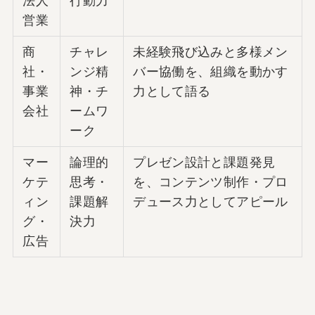
法人
行動力
営業
商
チャレ
未経験飛び込みと多様メン
社・
ンジ精
バー協働を、組織を動かす
事業
神・チ
力として語る
会社
ームワ
ーク
マー
論理的
プレゼン設計と課題発見
ケテ
思考・
を、コンテンツ制作・プロ
ィン
課題解
デュース力としてアピール
グ・
決力
広告