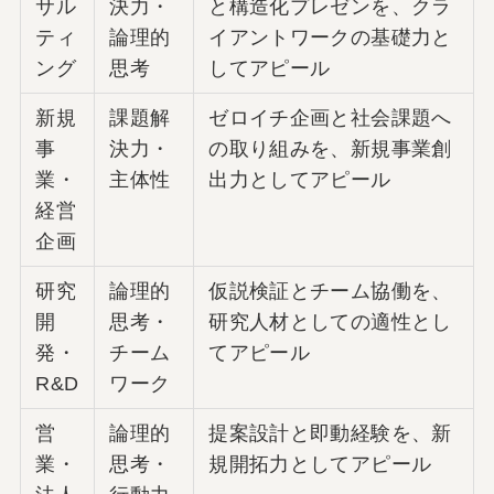
サル
決力・
と構造化プレゼンを、クラ
ティ
論理的
イアントワークの基礎力と
ング
思考
してアピール
新規
課題解
ゼロイチ企画と社会課題へ
事
決力・
の取り組みを、新規事業創
業・
主体性
出力としてアピール
経営
企画
研究
論理的
仮説検証とチーム協働を、
開
思考・
研究人材としての適性とし
発・
チーム
てアピール
R&D
ワーク
営
論理的
提案設計と即動経験を、新
業・
思考・
規開拓力としてアピール